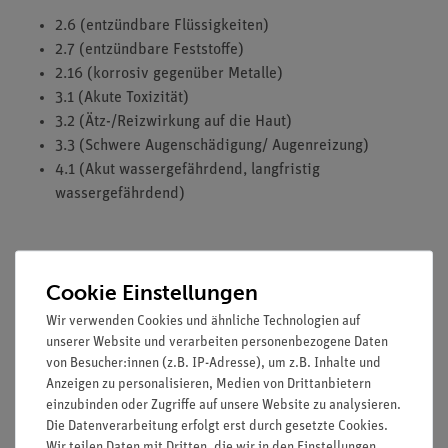
2.6 (entzündbare Flüssigkeiten)
2.7 (entzündbare Feststoffe)
2.16 (korrosiv gegenüber Metalle)
3.1 (Akute Toxizität)
3.2 (Ätz-/Reizwirkung auf die Haut)
3.3 (Schwere Augenschädigung/ Augenreizung)
4.1 (Akut wassergefährdend, langfristig
wassergefährdend)
Cookie Einstellungen
HINWEIS: Bitte beachten Sie, dass wir keine Chemikalien an
Wir verwenden Cookies und ähnliche Technologien auf
Privatpersonen verkaufen. Lt. ChemVerbotsV dürfen wir
unserer Website und verarbeiten personenbezogene Daten
Chemikalien nur an Wiederverkäufer, berufsmässige
von Besucher:innen (z.B. IP-Adresse), um z.B. Inhalte und
Verwender und öffentliche Forschungs-, Untersuchungs- und
Anzeigen zu personalisieren, Medien von Drittanbietern
Lehranstalten abgeben.
einzubinden oder Zugriffe auf unsere Website zu analysieren.
Die Datenverarbeitung erfolgt erst durch gesetzte Cookies.
Wir teilen Daten mit Dritten, die wir in den Einstellungen