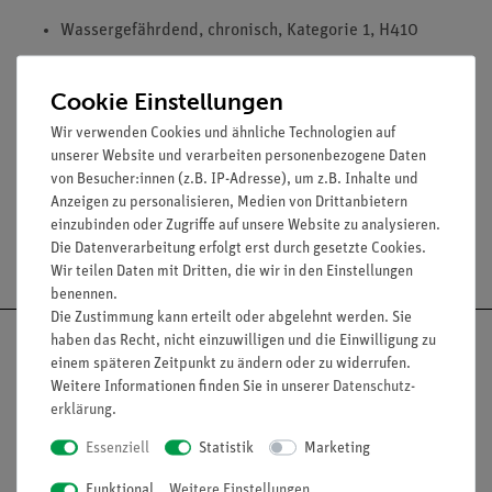
Wassergefährdend, chronisch, Kategorie 1, H410
Cookie Einstellungen
Wir verwenden Cookies und ähnliche Technologien auf
Media / Downloads
unserer Website und verarbeiten personenbezogene Daten
von Besucher:innen (z.B. IP-Adresse), um z.B. Inhalte und
Anzeigen zu personalisieren, Medien von Drittanbietern
einzubinden oder Zugriffe auf unsere Website zu analysieren.
Die Datenverarbeitung erfolgt erst durch gesetzte Cookies.
Versandkostenfrei ab 300,- €
Wir teilen Daten mit Dritten, die wir in den Einstellungen
benennen.
Die Zustimmung kann erteilt oder abgelehnt werden. Sie
haben das Recht, nicht einzuwilligen und die Einwilligung zu
einem späteren Zeitpunkt zu ändern oder zu widerrufen.
Weitere Informationen finden Sie in unserer
Daten­schutz­
erklärung
.
Nach oben
Essenziell
Statistik
Marketing
Funktional
Weitere Einstellungen