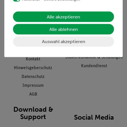
Informationen
Service
Alle akzeptieren
Unternehmen
Übersicht Service
Alle ablehnen
Projekte und Lösungen
Beratung & Showroom
Auswahl akzeptieren
Presse
Inventarisierungs- &
Einräumservice
Stellenangebote
Inbetriebnahme & Schulungen
Kontakt
Kundendienst
Hinweisgeberschutz
Datenschutz
Impressum
AGB
Download &
Support
Social Media