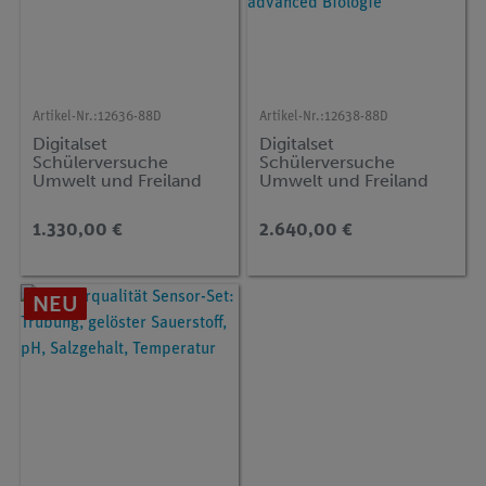
Artikel-Nr.:
12636-88D
Artikel-Nr.:
12638-88D
Digitalset
Digitalset
Schülerversuche
Schülerversuche
Umwelt und Freiland
Umwelt und Freiland
Basic für 4
Standard für 4
Arbeitsgruppen, TESS
Arbeitsgruppen, TESS
1.330,00 €
2.640,00 €
advanced Biologie
advanced Biologie
NEU