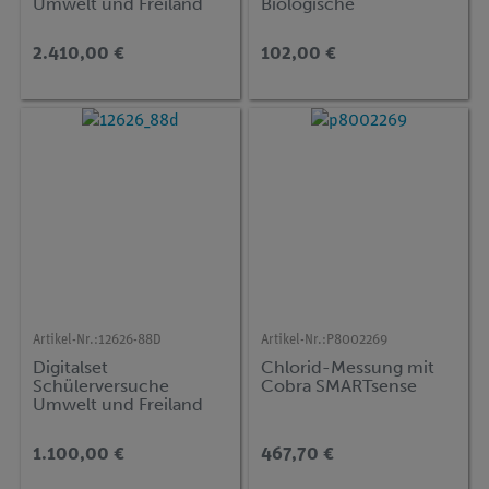
Umwelt und Freiland
Biologische
Standard für 4
Gewässergütebestimm
Arbeitsgruppen, TESS
ung, TESS advanced
2.410,00 €
102,00 €
advanced Biologie
Biologie
Artikel-Nr.:
12626-88D
Artikel-Nr.:
P8002269
Digitalset
Chlorid-Messung mit
Schülerversuche
Cobra SMARTsense
Umwelt und Freiland
Basic für 4
Arbeitsgruppen, TESS
1.100,00 €
467,70 €
advanced Biologie