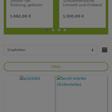
Sensor-Set:
Schülerversuche
Trübung, gelöster
Umwelt und Freiland
Sauerstoff, pH,
Basic für 4
Salzgehalt,
Arbeitsgruppen,
1.062,00 €
1.100,00 €
Temperatur
TESS advanced
Biologie
Filter