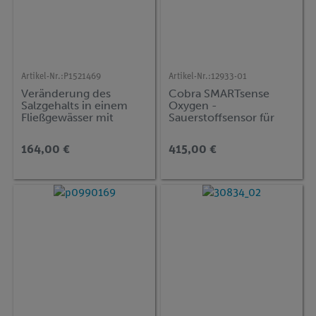
Artikel-Nr.:
P1521469
Artikel-Nr.:
12933-01
Veränderung des
Cobra SMARTsense
Salzgehalts in einem
Oxygen -
Fließgewässer mit
Sauerstoffsensor für
Cobra SMARTsense
wässrige Lösungen und
Luft, 0 ... 20 mg/l
164,00 €
415,00 €
(Bluetooth + USB)