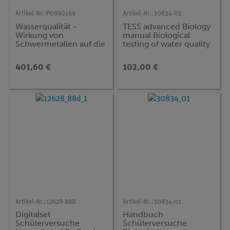
Artikel-Nr.:
P0990169
Artikel-Nr.:
30834-02
Wasserqualität -
TESS advanced Biology
Wirkung von
manual Biological
Schwermetallen auf die
testing of water quality
Aktivität von Enzymen
(englischsprachige
mit Cobra SMARTsense
Version)
401,60 €
102,00 €
Artikel-Nr.:
12628-88D
Artikel-Nr.:
30834-01
Digitalset
Handbuch
Schülerversuche
Schülerversuche