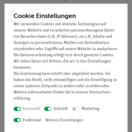
Cookie Einstellungen
Wir verwenden Cookies und ähnliche Technologien auf
unserer Website und verarbeiten personenbezogene Daten
von Besucher:innen (z.B. IP-Adresse), um z.B. Inhalte und
Anzeigen zu personalisieren, Medien von Drittanbietern
einzubinden oder Zugriffe auf unsere Website zu analysieren.
Die Datenverarbeitung erfolgt erst durch gesetzte Cookies.
Wir teilen Daten mit Dritten, die wir in den Einstellungen
benennen.
Artikel-Nr.:
P8002369
Artikel-Nr.:
12629-10
Die Zustimmung kann erteilt oder abgelehnt werden. Sie
Calcium-Messung mit
Chemikaliensatz für
Cobra SMARTsense
digitales
haben das Recht, nicht einzuwilligen und die Einwilligung zu
Erweiterungsset
einem späteren Zeitpunkt zu ändern oder zu widerrufen.
Ionenmessung
Weitere Informationen finden Sie in unserer
Daten­schutz­
470,80 €
234,70 €
erklärung
.
Essenziell
Statistik
Marketing
Funktional
Weitere Einstellungen