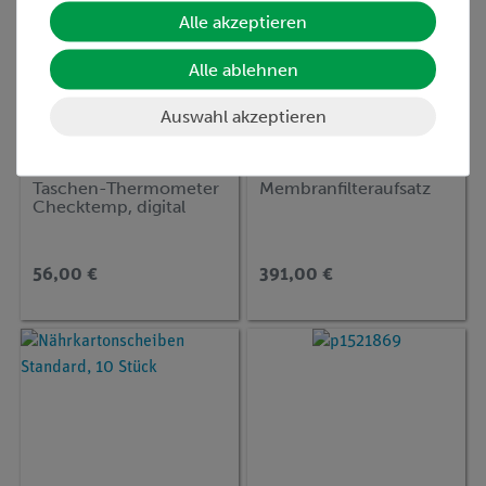
Alle akzeptieren
Alle ablehnen
Auswahl akzeptieren
Artikel-Nr.:
47056-01
Artikel-Nr.:
64906-00
Taschen-Thermometer
Membranfilteraufsatz
Checktemp, digital
56,00 €
391,00 €