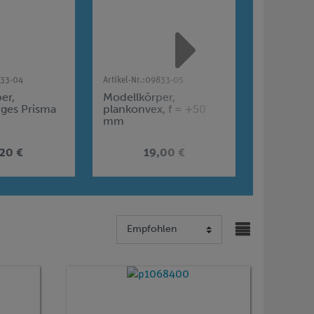
33-04
Artikel-Nr.:
09833-05
Artikel-Nr.:
1
er,
Modellkörper,
Set Lehr
iges Prisma
plankonvex, f = +50
Optik 1 a
mm
Profilbank
Versuche
advanced
,20 €
19,00 €
1.1
P1