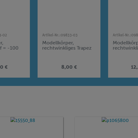
3-02
Artikel-Nr.:
09833-03
Artikel-Nr.:
098
r,
Modellkörper,
Modellkörp
f = -100
rechtwinkliges Trapez
rechtwinkl
0 €
8,00 €
12