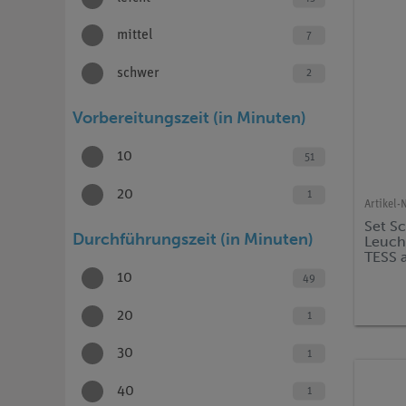
mittel
7
schwer
2
Vorbereitungszeit (in Minuten)
10
51
20
1
Artikel-N
Set S
Durchführungszeit (in Minuten)
Leuch
TESS 
10
49
20
1
30
1
40
1