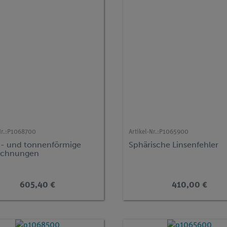
r.:
P1068700
Artikel-Nr.:
P1065900
n- und tonnenförmige
Sphärische Linsenfehler
ichnungen
605,40 €
410,00 €