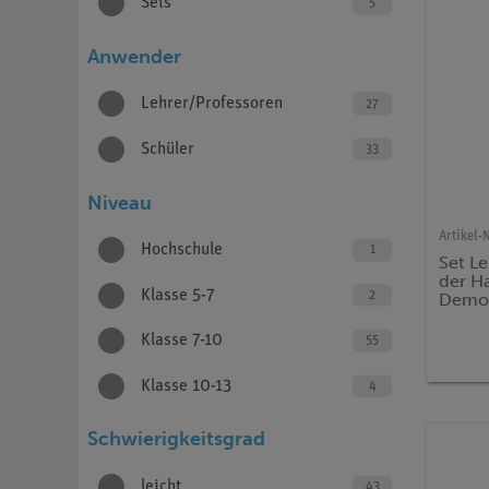
Sets
5
Anwender
Lehrer/Professoren
27
Schüler
33
Niveau
Artikel-N
Hochschule
1
Set L
der Ha
Klasse 5-7
2
Demo 
Klasse 7-10
55
Klasse 10-13
4
Schwierigkeitsgrad
leicht
43