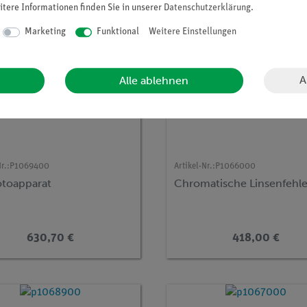
itere Informationen finden Sie in unserer
Daten­schutz­erklärung
.
Marketing
Funktional
Weitere Einstellungen
A
Alle ablehnen
r.:
P1069400
Artikel-Nr.:
P1066000
otoapparat
Chromatische Linsenfehle
630,70 €
418,00 €