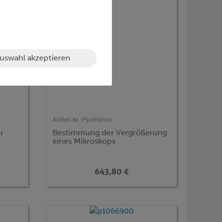
uswahl akzeptieren
Artikel-Nr.:
P1069000
r
Bestimmung der Vergrößerung
eines Mikroskops
643,80 €