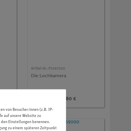
Artikel-Nr.:
P1067500
Die Lochkamera
586,80 €
n von Besucher:innen (z.B. IP-
fe auf unsere Website zu
in den Einstellungen benennen.
igung zu einem späteren Zeitpunkt