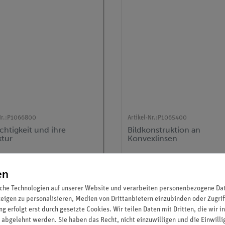
r.:
P1066800
Artikel-Nr.:
P1065400
chtigkeit und ihre
Bildkonstruktion an
ktur
Konvexlinsen
426,00 €
418,00 €
en
che Technologien auf unserer Website und verarbeiten personenbezogene Date
zeigen zu personalisieren, Medien von Drittanbietern einzubinden oder Zugrif
g erfolgt erst durch gesetzte Cookies. Wir teilen Daten mit Dritten, die wir 
 abgelehnt werden. Sie haben das Recht, nicht einzuwilligen und die Einwill