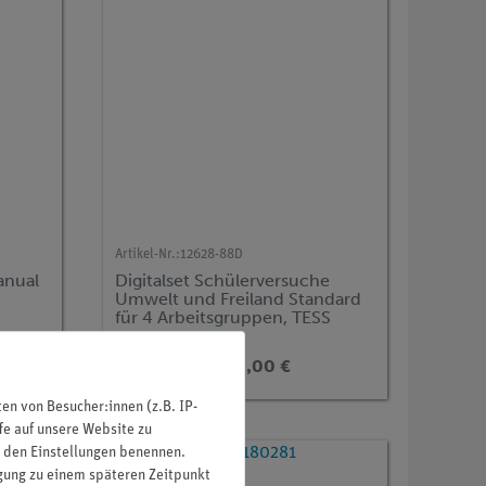
Artikel-Nr.:
12628-88D
anual
Digitalset Schülerversuche
Umwelt und Freiland Standard
für 4 Arbeitsgruppen, TESS
advanced Biologie
2.410,00 €
n von Besucher:innen (z.B. IP-
fe auf unsere Website zu
in den Einstellungen benennen.
igung zu einem späteren Zeitpunkt