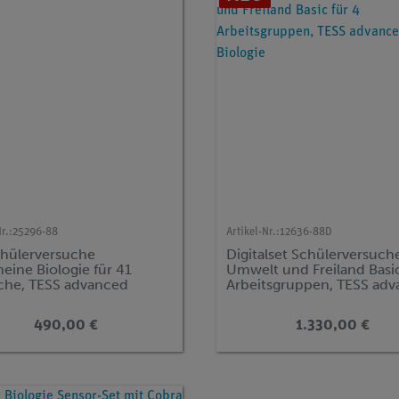
r.:
25296-88
Artikel-Nr.:
12636-88D
chülerversuche
Digitalset Schülerversuch
eine Biologie für 41
Umwelt und Freiland Basic
che, TESS advanced
Arbeitsgruppen, TESS ad
gie BIO
Biologie
490,00 €
1.330,00 €