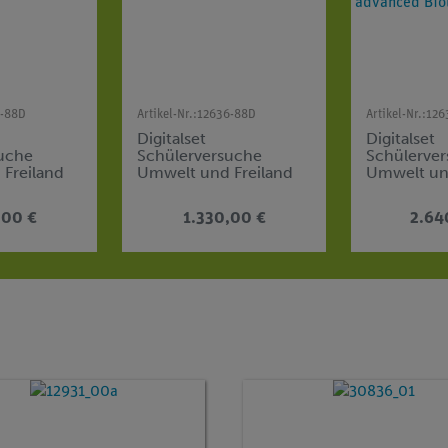
6-88D
Artikel-Nr.:
12636-88D
Artikel-Nr.:
126
Digitalset
Digitalset
uche
Schülerversuche
Schülerve
Freiland
Umwelt und Freiland
Umwelt un
Basic für 4
Standard f
pen, TESS
Arbeitsgruppen, TESS
Arbeitsgru
,00 €
1.330,00 €
2.64
ologie
advanced Biologie
advanced B