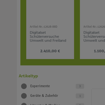
Artikel-Nr.:
12628-88D
Artikel-Nr.:
1262
Digitalset
Digitalset
Schülerversuche
Schülervers
Umwelt und Freiland
Umwelt und 
Standard für 4
Basic für 4
Arbeitsgruppen, TESS
Arbeitsgrup
2.410,00 €
1.100
advanced Biologie
advanced Bi
Artikeltyp
Experimente
3
Geräte & Zubehör
1