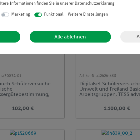
itere Informationen finden Sie in unserer
Daten­schutz­erklärung
.
Marketing
Funktional
Weitere Einstellungen
A
Alle ablehnen
r.:
30834-01
Artikel-Nr.:
12626-88D
uch Schülerversuche
Digitalset Schülerversuch
gische
Umwelt und Freiland Basic
sergütebestimmung,
Arbeitsgruppen, TESS ad
advanced Biologie
Biologie
102,00 €
1.100,00 €