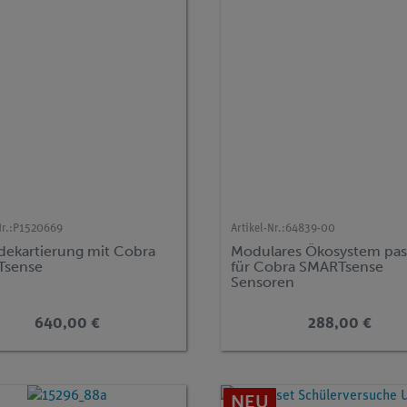
r.:
P1520669
Artikel-Nr.:
64839-00
dekartierung mit Cobra
Modulares Ökosystem pa
Tsense
für Cobra SMARTsense
Sensoren
640,00 €
288,00 €
NEU