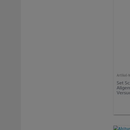
Artikel-N
Set S
Allgem
Versu
Biolo