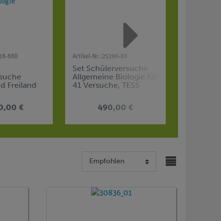
38-88D
Artikel-Nr.:
25296-88
Artikel-Nr.:
6
Set Schülerversuche
Modulare
rsuche
Allgemeine Biologie für
passend 
d Freiland
41 Versuche, TESS
SMARTsen
ür 4
advanced Biologie BIO
ppen, TESS
0,00 €
490,00 €
28
iologie