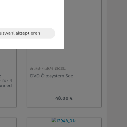
uswahl akzeptieren
Artikel-Nr.:
HAG-180281
e
DVD Ökosystem See
 für 4
vanced
48,00 €