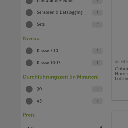
Literatur & Medien
5
Sensoren & Datalogging
5
Sets
4
Niveau
Klasse 7-10
8
Artikel-N
Klasse 10-13
6
Cobra
Humid
Durchführungszeit (in Minuten)
Luftfe
% (Bl
30
2
45+
1
Preis