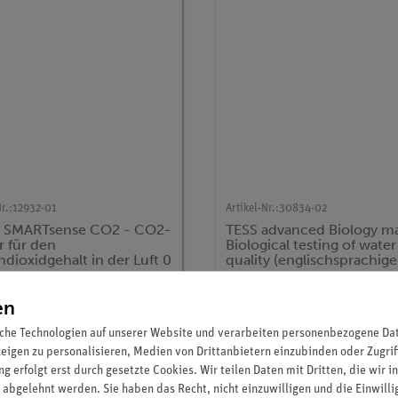
r.:
12932-01
Artikel-Nr.:
30834-02
 SMARTsense CO2 - CO2-
TESS advanced Biology m
r für den
Biological testing of water
dioxidgehalt in der Luft 0
quality (englischsprachige
00000 ppm (Bluetooth +
Version)
346,00 €
102,00 €
en
che Technologien auf unserer Website und verarbeiten personenbezogene Date
zeigen zu personalisieren, Medien von Drittanbietern einzubinden oder Zugrif
g erfolgt erst durch gesetzte Cookies. Wir teilen Daten mit Dritten, die wir 
 abgelehnt werden. Sie haben das Recht, nicht einzuwilligen und die Einwill