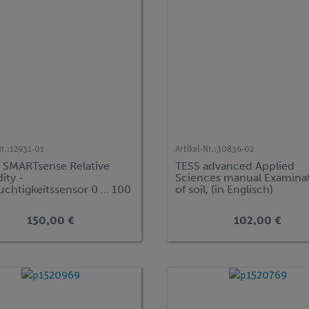
r.:
12931-01
Artikel-Nr.:
30836-02
 SMARTsense Relative
TESS advanced Applied
ity -
Sciences manual Examina
uchtigkeitssensor 0 ... 100
of soil, (in Englisch)
uetooth + USB)
150,00 €
102,00 €