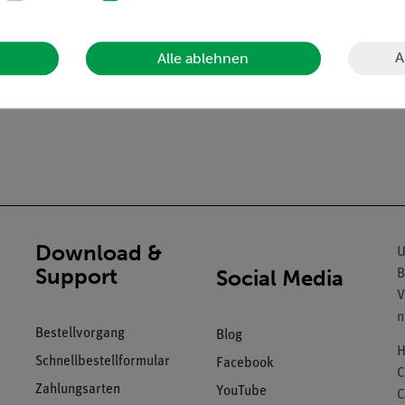
A
Alle ablehnen
Download &
U
Support
Social Media
B
V
n
Bestellvorgang
Blog
H
Schnellbestellformular
Facebook
C
Zahlungsarten
YouTube
C