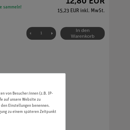
12,80 EUR
e sammeln!
15,23 EUR inkl. MwSt.
In den
Warenkorb
n von Besucher:innen (z.B. IP-
fe auf unsere Website zu
in den Einstellungen benennen.
igung zu einem späteren Zeitpunkt