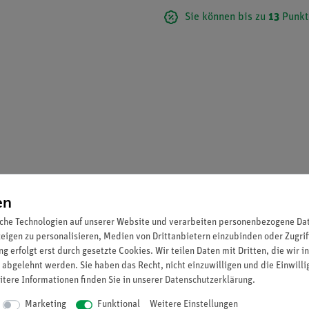
Sie können bis zu
13
Punkt
en
nschten Größe.
che Technologien auf unserer Website und verarbeiten personenbezogene Date
zeigen zu personalisieren, Medien von Drittanbietern einzubinden oder Zugrif
g erfolgt erst durch gesetzte Cookies. Wir teilen Daten mit Dritten, die wir 
 abgelehnt werden. Sie haben das Recht, nicht einzuwilligen und die Einwill
itere Informationen finden Sie in unserer
Daten­schutz­erklärung
.
30505-88)
Marketing
Funktional
Weitere Einstellungen