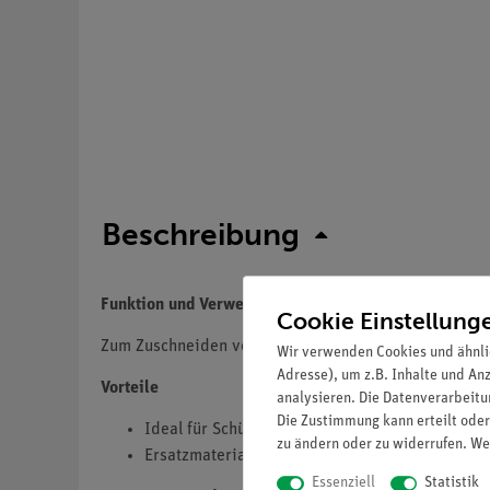
Beschreibung
Funktion und Verwendung
Cookie Einstellung
Zum Zuschneiden von Elektroden in der jeweils gewü
Wir verwenden Cookies und ähnli
Adresse), um z.B. Inhalte und An
Vorteile
analysieren. Die Datenverarbeitun
Die Zustimmung kann erteilt oder
Ideal für Schülerversuche
zu ändern oder zu widerrufen. We
Ersatzmaterial für Elektrochemie-Messplatz (
Essenziell
Statistik