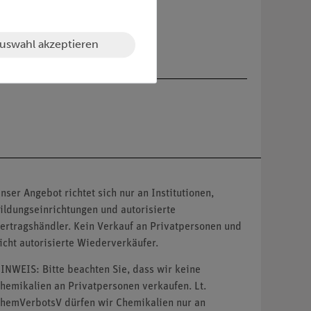
uswahl akzeptieren
nser Angebot richtet sich nur an Institutionen,
ildungseinrichtungen und autorisierte
ertragshändler. Kein Verkauf an Privatpersonen und
icht autorisierte Wiederverkäufer.
INWEIS: Bitte beachten Sie, dass wir keine
hemikalien an Privatpersonen verkaufen. Lt.
hemVerbotsV dürfen wir Chemikalien nur an