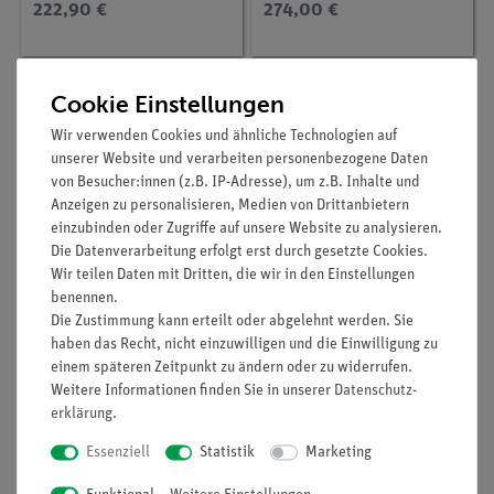
222,90 €
274,00 €
Cookie Einstellungen
Wir verwenden Cookies und ähnliche Technologien auf
unserer Website und verarbeiten personenbezogene Daten
von Besucher:innen (z.B. IP-Adresse), um z.B. Inhalte und
Anzeigen zu personalisieren, Medien von Drittanbietern
einzubinden oder Zugriffe auf unsere Website zu analysieren.
Die Datenverarbeitung erfolgt erst durch gesetzte Cookies.
Wir teilen Daten mit Dritten, die wir in den Einstellungen
benennen.
Artikel-Nr.:
P7154600
Artikel-Nr.:
P7154800
Die Zustimmung kann erteilt oder abgelehnt werden. Sie
Gelöste Bestandteile
Lösungen, Kolloide,
verschiedener Wässer
Suspensionen
haben das Recht, nicht einzuwilligen und die Einwilligung zu
einem späteren Zeitpunkt zu ändern oder zu widerrufen.
Weitere Informationen finden Sie in unserer
Daten­schutz­
146,10 €
28,70 €
erklärung
.
Essenziell
Statistik
Marketing