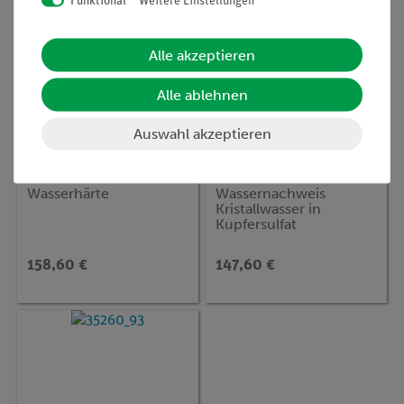
Funktional
Weitere Einstellungen
Alle akzeptieren
Alle ablehnen
Auswahl akzeptieren
Artikel-Nr.:
P7155200
Artikel-Nr.:
P7155300
Wasserhärte
Wassernachweis
Kristallwasser in
Kupfersulfat
158,60 €
147,60 €