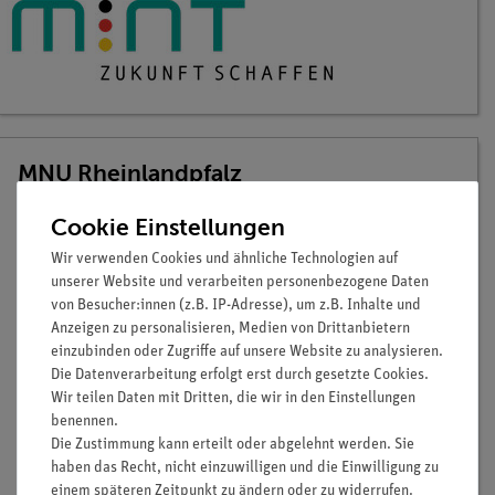
MNU Rheinlandpfalz
30.09.2026
Cookie Einstellungen
Wir verwenden Cookies und ähnliche Technologien auf
Produktausstellung
unserer Website und verarbeiten personenbezogene Daten
von Besucher:innen (z.B. IP-Adresse), um z.B. Inhalte und
Veranstaltungsort:
Anzeigen zu personalisieren, Medien von Drittanbietern
Universität Koblenz
einzubinden oder Zugriffe auf unsere Website zu analysieren.
Universitätsstr. 1
Die Datenverarbeitung erfolgt erst durch gesetzte Cookies.
56070 Koblenz
Wir teilen Daten mit Dritten, die wir in den Einstellungen
benennen.
Die Zustimmung kann erteilt oder abgelehnt werden. Sie
Weitere Informationen vom Veranstalter
haben das Recht, nicht einzuwilligen und die Einwilligung zu
einem späteren Zeitpunkt zu ändern oder zu widerrufen.