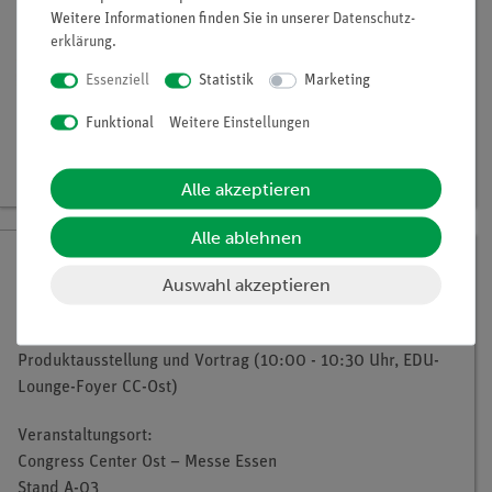
Weitere Informationen finden Sie in unserer
Daten­schutz­
erklärung
.
Essenziell
Statistik
Marketing
Funktional
Weitere Einstellungen
Alle akzeptieren
Alle ablehnen
BILDUNG.DIG!TAL Essen
Auswahl akzeptieren
30.09.2026, 08:30 bis 16:00 Uhr
Produktausstellung und Vortrag (10:00 - 10:30 Uhr, EDU-
Lounge-Foyer CC-Ost)
Veranstaltungsort:
Congress Center Ost – Messe Essen
Stand A-03