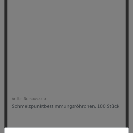
Artikel-Nr.:
39052-00
Schmelzpunktbestimmungsröhrchen, 100 Stück
17,60 €