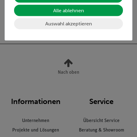
ungsröhrchen, 100
ungsapparat nach
Stück
Thiele
Alle ablehnen
17,60 €
103,00 €
Auswahl akzeptieren
Nach oben
Informationen
Service
Unternehmen
Übersicht Service
Projekte und Lösungen
Beratung & Showroom