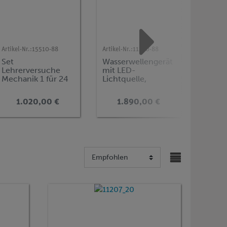
Artikel-Nr.:
15510-88
Artikel-Nr.:
11260-88
Artikel-N
Set
Wasserwellengerät
Kreise
Lehrerversuche
mit LED-
Kreise
Mechanik 1 für 24
Lichtquelle,
Achse
Versuche, DEMO
komplett
SMART
advanced Physik
1.020,00 €
1.890,00 €
1
MT-1