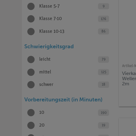
Klasse 5-7
9
Klasse 7-10
176
Klasse 10-13
86
Schwierigkeitsgrad
leicht
79
Artikel-N
mittel
125
Vierk
Welle
2m
schwer
18
Vorbereitungszeit (in Minuten)
10
190
20
19