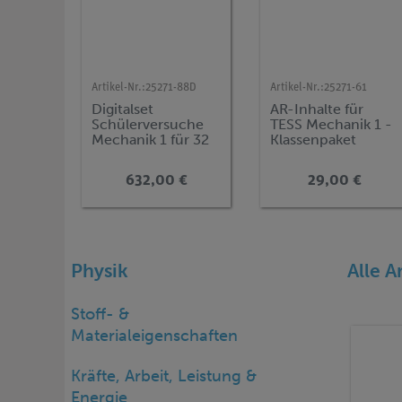
Artikel-Nr.:
25271-88D
Artikel-Nr.:
25271-61
Digitalset
AR-Inhalte für
Schülerversuche
TESS Mechanik 1 -
Mechanik 1 für 32
Klassenpaket
Versuche, TESS
advanced Physik
632,00 €
29,00 €
ME-1
Physik
Alle A
Stoff- &
Materialeigenschaften
Kräfte, Arbeit, Leistung &
Energie