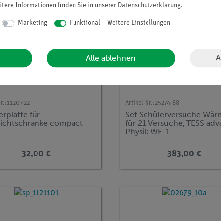
itere Informationen finden Sie in unserer
Daten­schutz­erklärung
.
Marketing
Funktional
Weitere Einstellungen
A
Alle ablehnen
r.:
11207-22
Artikel-Nr.:
25274-88
rplatte für
Set Schülerversuche Wär
lichtschranke compact
für 21 Versuche, TESS ad
Physik WE-1
32,00 €
383,00 €