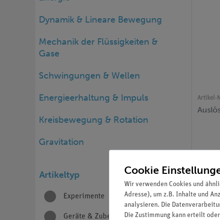
Dynamik & Lineare Bewegung
Mechanik der Flüssigkeiten &
Gase
Schwingungen & Wellen
Energieerhaltung & Impuls
Artikel-N
Auslö
Kreisbewegung & Rotation
Gravitation
Cookie Einstellung
Artikeltyp
Wir verwenden Cookies und ähnli
Adresse), um z.B. Inhalte und An
Experimente
223
analysieren. Die Datenverarbeitun
Die Zustimmung kann erteilt oder
Geräte & Zubehör
248