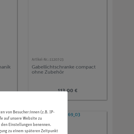
Artikel-Nr.:
11207-23
hanik
Gabellichtschranke compact
ohne Zubehör
113,00 €
n von Besucher:innen (z.B. IP-
fe auf unsere Website zu
in den Einstellungen benennen.
igung zu einem späteren Zeitpunkt