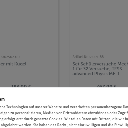
r.:
02502-00
Artikel-Nr.:
25271-88
ser mit Kugel
Set Schülerversuche Mec
1 für 32 Versuche, TESS
advanced Physik ME-1
193,00 €
457,00 €
en
che Technologien auf unserer Website und verarbeiten personenbezogene Date
zeigen zu personalisieren, Medien von Drittanbietern einzubinden oder Zugrif
g erfolgt erst durch gesetzte Cookies. Wir teilen Daten mit Dritten, die wir 
 abgelehnt werden. Sie haben das Recht, nicht einzuwilligen und die Einwill