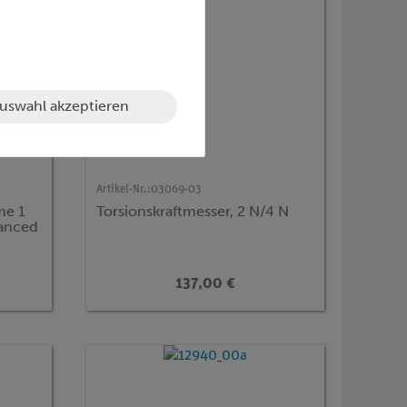
uswahl akzeptieren
Artikel-Nr.:
03069-03
me 1
Torsionskraftmesser, 2 N/4 N
vanced
137,00 €