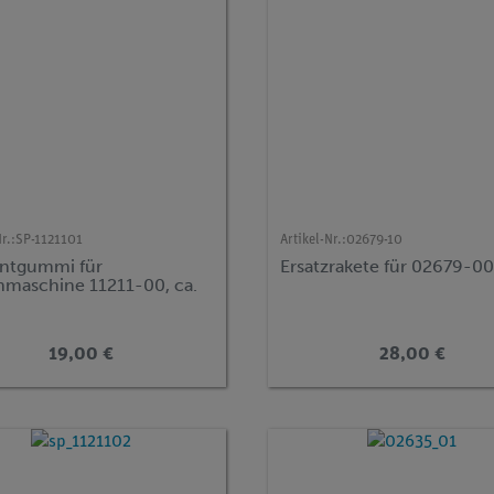
r.:
SP-1121101
Artikel-Nr.:
02679-10
antgummi für
Ersatzrakete für 02679-0
nmaschine 11211-00, ca.
19,00 €
28,00 €