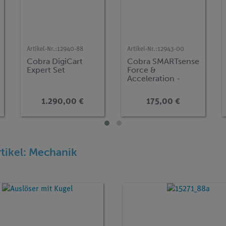
Artikel-Nr.:
12940-88
Artikel-Nr.:
12943-00
Cobra DigiCart
Cobra SMARTsense
Expert Set
Force &
Acceleration -
Sensor zur
Messung von Kraft
1.290,00 €
175,00 €
und
Beschleunigung
±50 N / ±16 g
(Bluetooth + USB)
rtikel: Mechanik