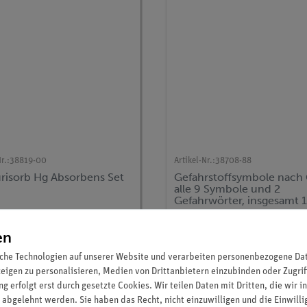
r.:
38819-00
Artikel-Nr.:
38708-88
risorb Hg Absorbens Set
Gefahrstoffsymbole nach
alle 9 Symbole und 2
Gefahrwörter, insgesamt 
Stück
64,00 €
35,20 €
en
che Technologien auf unserer Website und verarbeiten personenbezogene Date
zeigen zu personalisieren, Medien von Drittanbietern einzubinden oder Zugrif
g erfolgt erst durch gesetzte Cookies. Wir teilen Daten mit Dritten, die wir 
 abgelehnt werden. Sie haben das Recht, nicht einzuwilligen und die Einwill