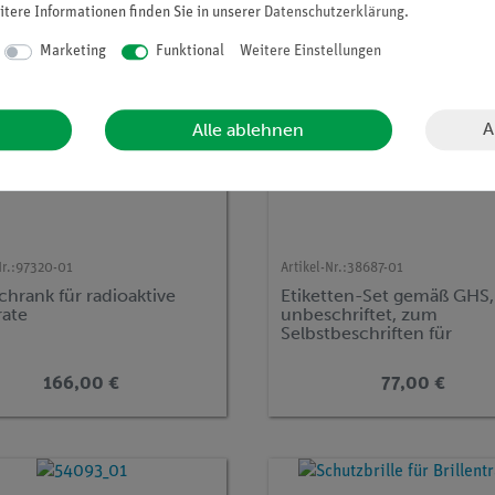
itere Informationen finden Sie in unserer
Daten­schutz­erklärung
.
Marketing
Funktional
Weitere Einstellungen
A
Alle ablehnen
r.:
97320-01
Artikel-Nr.:
38687-01
chrank für radioaktive
Etiketten-Set gemäß GHS,
rate
unbeschriftet, zum
Selbstbeschriften für
Chemikalien, 20 Etiketten
166,00 €
77,00 €