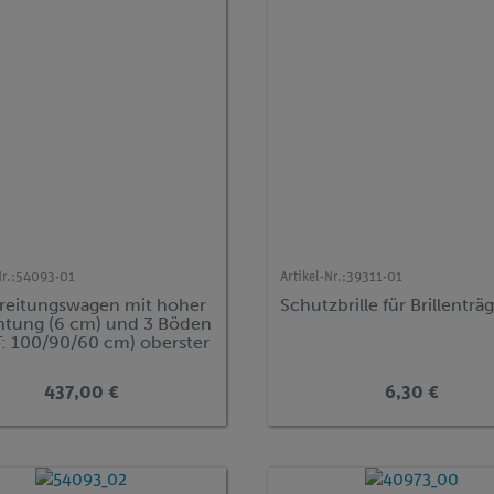
r.:
54093-01
Artikel-Nr.:
39311-01
reitungswagen mit hoher
Schutzbrille für Brillenträ
ntung (6 cm) und 3 Böden
T: 100/90/60 cm) oberster
 dient als
imentierstand
437,00 €
6,30 €