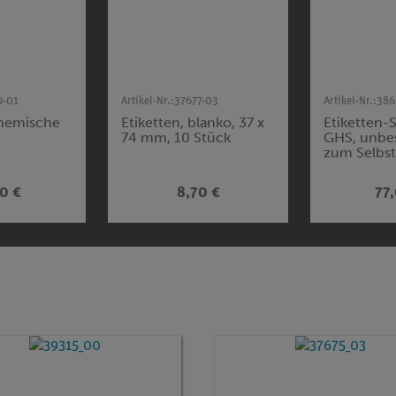
9-01
Artikel-Nr.:
37677-03
Artikel-Nr.:
386
Chemische
Etiketten, blanko, 37 x
Etiketten-
74 mm, 10 Stück
GHS, unbes
zum Selbst
für Chemik
Etiketten
0 €
8,70 €
77