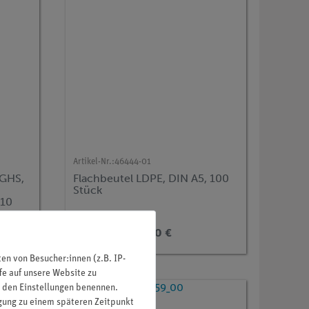
Artikel-Nr.:
46444-01
 GHS,
Flachbeutel LDPE, DIN A5, 100
Stück
110
7,20 €
n von Besucher:innen (z.B. IP-
fe auf unsere Website zu
in den Einstellungen benennen.
igung zu einem späteren Zeitpunkt