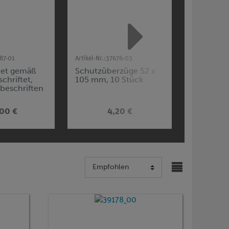
87-01
Artikel-Nr.:
37676-03
Artikel-Nr.:
3
Set gemäß
Schutzüberzüge 52 x
Gefahren
chriftet,
105 mm, 10 Stück
diverse 
beschriften
alien, 20
,00 €
4,20 €
3