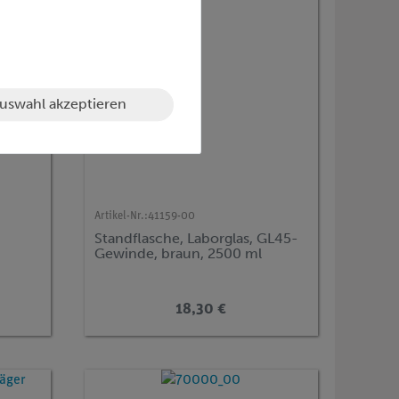
uswahl akzeptieren
Artikel-Nr.:
41159-00
Standflasche, Laborglas, GL45-
Gewinde, braun, 2500 ml
18,30 €