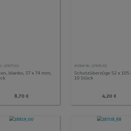
r.:
37677-03
Artikel-Nr.:
37676-03
ten, blanko, 37 x 74 mm,
Schutzüberzüge 52 x 105
ück
10 Stück
8,70 €
4,20 €