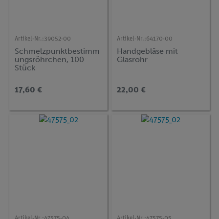
Artikel-Nr.:
39052-00
Artikel-Nr.:
64170-00
Schmelzpunktbestimm
Handgebläse mit
ungsröhrchen, 100
Glasrohr
Stück
17,60 €
22,00 €
Artikel-Nr.:
47575-04
Artikel-Nr.:
47575-05