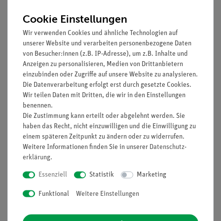
Cookie Einstellungen
Wir verwenden Cookies und ähnliche Technologien auf
unserer Website und verarbeiten personenbezogene Daten
von Besucher:innen (z.B. IP-Adresse), um z.B. Inhalte und
Anzeigen zu personalisieren, Medien von Drittanbietern
einzubinden oder Zugriffe auf unsere Website zu analysieren.
Die Datenverarbeitung erfolgt erst durch gesetzte Cookies.
Wir teilen Daten mit Dritten, die wir in den Einstellungen
Artikel-Nr.:
46428-04
Artikel-Nr.:
39287-00
benennen.
Polyamid-
Gummigebläse -
Die Zustimmung kann erteilt oder abgelehnt werden. Sie
Vernichtungsbeutel, 50
Doppelgebläse-
haben das Recht, nicht einzuwilligen und die Einwilligung zu
Stück
einem späteren Zeitpunkt zu ändern oder zu widerrufen.
Weitere Informationen finden Sie in unserer
Daten­schutz­
49,00 €
30,00 €
erklärung
.
Essenziell
Statistik
Marketing
Funktional
Weitere Einstellungen