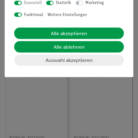
Essenziell
Statistik
Marketing
Funktional
Weitere Einstellungen
Artikel-Nr.:
P7172200
Artikel-Nr.:
P7173200
Mehrwertige Alkanole
Esterspaltung
Alle akzeptieren
Alle ablehnen
274,50 €
75,60 €
Auswahl akzeptieren
Artikel-Nr.:
P7172400
Artikel-Nr.:
P7172800