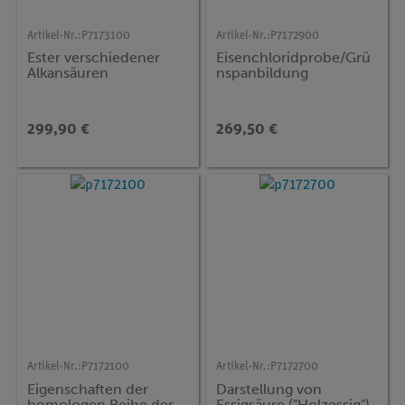
Artikel-Nr.:
P7173100
Artikel-Nr.:
P7172900
Ester verschiedener
Eisenchloridprobe/Grü
Alkansäuren
nspanbildung
299,90 €
269,50 €
Artikel-Nr.:
P7172100
Artikel-Nr.:
P7172700
Eigenschaften der
Darstellung von
homologen Reihe der
Essigsäure ("Holzessig")