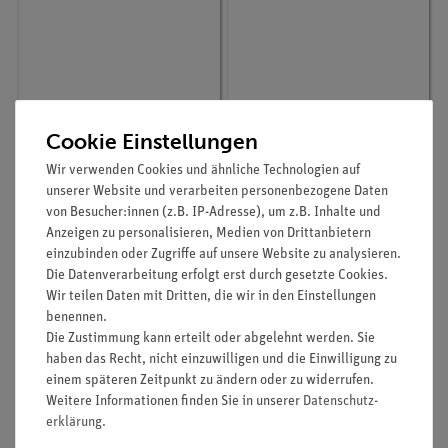
Cookie Einstellungen
Artikel-Nr.:
P7173000
Artikel-Nr.:
P7171700
Wir verwenden Cookies und ähnliche Technologien auf
Ester der Essigsäure
Herstellung von
unserer Website und verarbeiten personenbezogene Daten
Methanol "Holzgeist"
von Besucher:innen (z.B. IP-Adresse), um z.B. Inhalte und
Anzeigen zu personalisieren, Medien von Drittanbietern
einzubinden oder Zugriffe auf unsere Website zu analysieren.
270,70 €
266,20 €
Die Datenverarbeitung erfolgt erst durch gesetzte Cookies.
Wir teilen Daten mit Dritten, die wir in den Einstellungen
benennen.
Die Zustimmung kann erteilt oder abgelehnt werden. Sie
haben das Recht, nicht einzuwilligen und die Einwilligung zu
einem späteren Zeitpunkt zu ändern oder zu widerrufen.
Weitere Informationen finden Sie in unserer
Daten­schutz­
erklärung
.