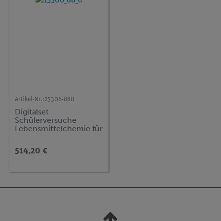
Artikel-Nr.:
25306-88D
Digitalset
Schülerversuche
Lebensmittelchemie für
39 Versuche, TESS
advanced Chemie FCH
514,20 €