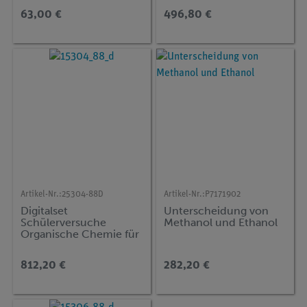
Oxobutansäureethylest
63,00 €
496,80 €
er) -
Artikel-Nr.:
25304-88D
Artikel-Nr.:
P7171902
Digitalset
Unterscheidung von
Schülerversuche
Methanol und Ethanol
Organische Chemie für
36 Versuche, TESS
advanced Chemie CH-
812,20 €
282,20 €
4