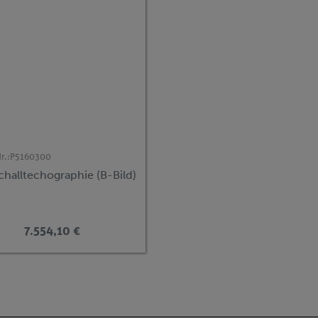
r.:
P5160300
challtechographie (B-Bild)
7.554,10 €