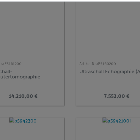
r.:
P5161200
Artikel-Nr.:
P5160200
chall-
Ultraschall Echographie (A
utertomographie
14.210,00 €
7.552,00 €