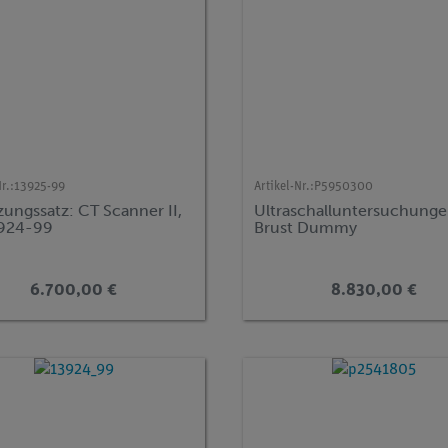
r.:
13925-99
Artikel-Nr.:
P5950300
ungssatz: CT Scanner II,
Ultraschalluntersuchung
3924-99
Brust Dummy
6.700,00 €
8.830,00 €