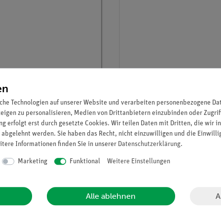
en
r.:
13924-99
Artikel-Nr.:
P2541805
che Technologien auf unserer Website und verarbeiten personenbezogene Date
Set Ultraschall
Röntgendosimetrie
zeigen zu personalisieren, Medien von Drittanbietern einzubinden oder Zugrif
raphie II
g erfolgt erst durch gesetzte Cookies. Wir teilen Daten mit Dritten, die wir 
 abgelehnt werden. Sie haben das Recht, nicht einzuwilligen und die Einwill
itere Informationen finden Sie in unserer
Daten­schutz­erklärung
.
7.510,00 €
17.930,00 €
Marketing
Funktional
Weitere Einstellungen
A
Alle ablehnen