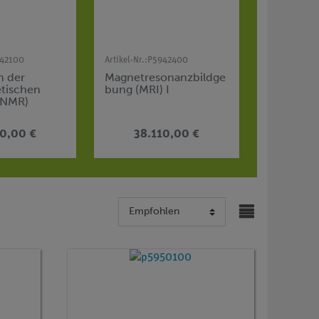
42100
Artikel-Nr.:
P5942400
n der
Magnetresonanzbildge
tischen
bung (MRI) I
(NMR)
10,00 €
38.110,00 €