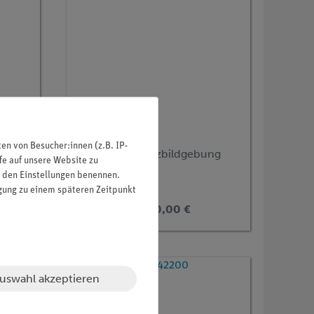
Artikel-Nr.:
P5942400
n von Besucher:innen (z.B. IP-
Magnetresonanzbildgebung
fe auf unsere Website zu
(MRI) I
in den Einstellungen benennen.
igung zu einem späteren Zeitpunkt
38.110,00 €
uswahl akzeptieren