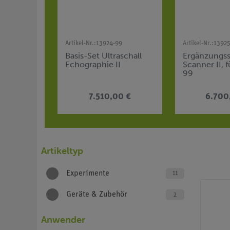
Artikel-Nr.:
13924-99
Artikel-Nr.:
1392
Basis-Set Ultraschall
Ergänzungss
Echographie II
Scanner II, 
99
7.510,00 €
6.700
Artikeltyp
Experimente
11
Geräte & Zubehör
2
Anwender