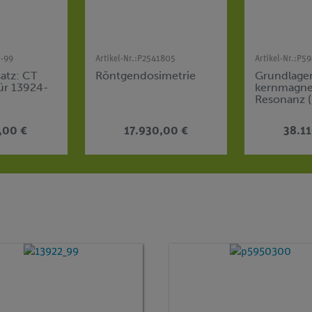
5-99
Artikel-Nr.:
P2541805
Artikel-Nr.:
P59
atz: CT
Röntgendosimetrie
Grundlage
für 13924-
kernmagne
Resonanz 
,00 €
17.930,00 €
38.1