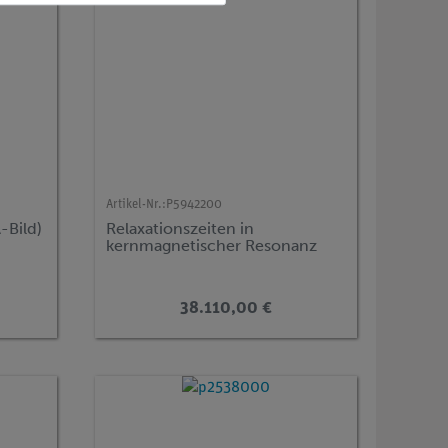
Artikel-Nr.:
P5942200
-Bild)
Relaxationszeiten in
kernmagnetischer Resonanz
38.110,00 €