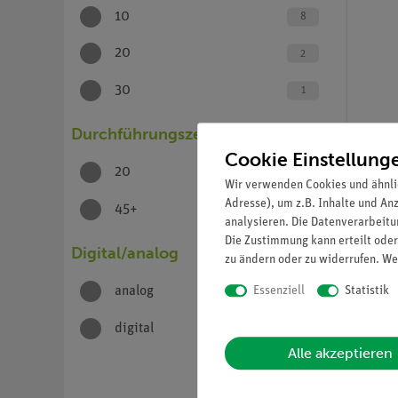
10
8
20
2
30
1
Durchführungszeit (in Minuten)
Cookie Einstellung
20
2
Artikel-N
Wir verwenden Cookies und ähnli
Basis-
Adresse), um z.B. Inhalte und An
Echog
45+
8
analysieren. Die Datenverarbeitun
Die Zustimmung kann erteilt oder
Digital/analog
zu ändern oder zu widerrufen. We
Essenziell
Statistik
analog
1
digital
10
Alle akzeptieren