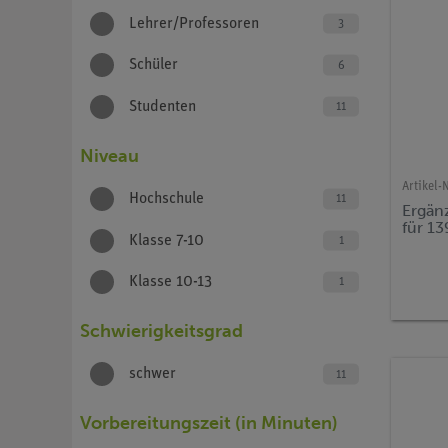
Lehrer/Professoren
3
Schüler
6
Studenten
11
Niveau
Artikel-N
Hochschule
11
Ergänz
für 1
Klasse 7-10
1
Klasse 10-13
1
Schwierigkeitsgrad
schwer
11
Vorbereitungszeit (in Minuten)