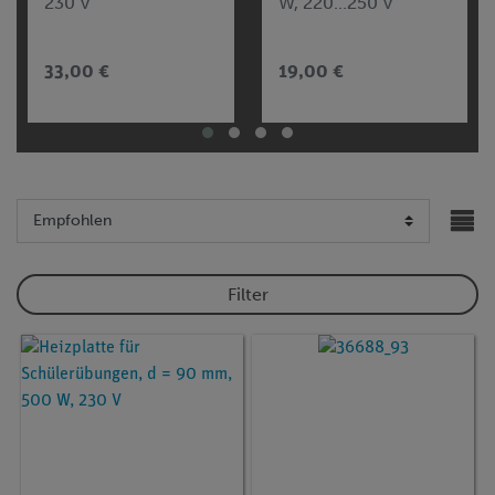
230 V
W, 220...250 V
33,00 €
19,00 €
Filter