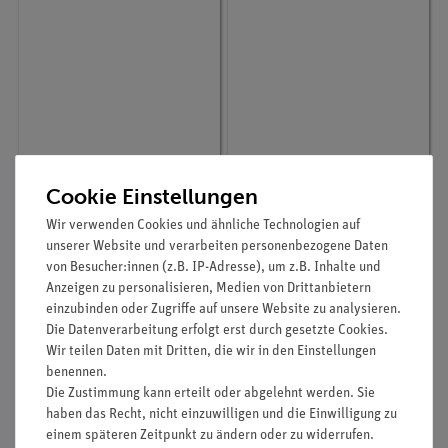
Artikel-Nr.:
32288-93
Artikel-Nr.:
49543-93
Cookie Einstellungen
Leistungssteller, 230
Gehäuseheizhaube für
Wir verwenden Cookies und ähnliche Technologien auf
Volt, max. 2990 Watt
500-mlRundkolben für
unserer Website und verarbeiten personenbezogene Daten
Komplettversuche, mit
Personenschutzschalte
von Besucher:innen (z.B. IP-Adresse), um z.B. Inhalte und
r, 230 V
Anzeigen zu personalisieren, Medien von Drittanbietern
144,00 €
281,00 €
einzubinden oder Zugriffe auf unsere Website zu analysieren.
Die Datenverarbeitung erfolgt erst durch gesetzte Cookies.
Wir teilen Daten mit Dritten, die wir in den Einstellungen
benennen.
Die Zustimmung kann erteilt oder abgelehnt werden. Sie
haben das Recht, nicht einzuwilligen und die Einwilligung zu
einem späteren Zeitpunkt zu ändern oder zu widerrufen.