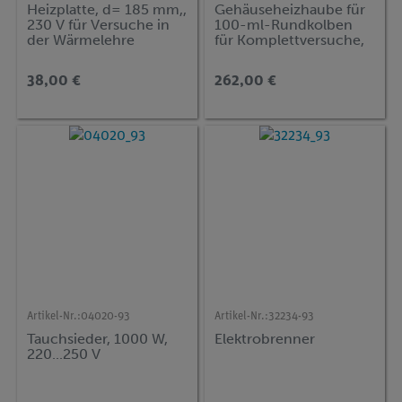
Heizplatte, d= 185 mm,,
Gehäuseheizhaube für
230 V für Versuche in
100-ml-Rundkolben
der Wärmelehre
für Komplettversuche,
mit
Personenschutzschalte
38,00 €
262,00 €
r, 230 V
Artikel-Nr.:
04020-93
Artikel-Nr.:
32234-93
Tauchsieder, 1000 W,
Elektrobrenner
220...250 V