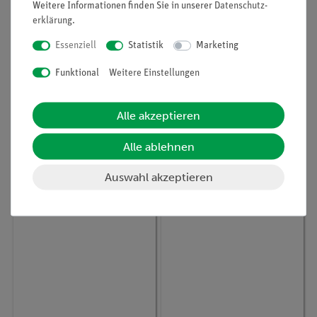
Weitere Informationen finden Sie in unserer
Daten­schutz­
erklärung
.
Essenziell
Statistik
Marketing
Funktional
Weitere Einstellungen
Artikel-Nr.:
49572-93
Artikel-Nr.:
49557-01
Heizhaube für 500-ml-
Stativklemme für
Rundkolben, 230 Volt
Gehäuseheizhauben
Alle akzeptieren
(Komplettversuche)
Alle ablehnen
205,00 €
20,00 €
Auswahl akzeptieren