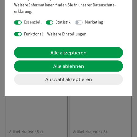
Weitere Informationen finden Sie in unserer
Daten­schutz­
erklärung
.
Artikel-Nr.:
09058-01
Artikel-Nr.:
09057-05
Essenziell
Statistik
Marketing
XR 4.0 X-ray NaCl-
XR 4.0 X-ray
Einkristalle, Satz von 3
Plattenkondensatorhalt
Funktional
Weitere Einstellungen
Stück
er
830,00 €
165,00 €
Alle akzeptieren
Alle ablehnen
Auswahl akzeptieren
Artikel-Nr.:
09058-11
Artikel-Nr.:
09057-81