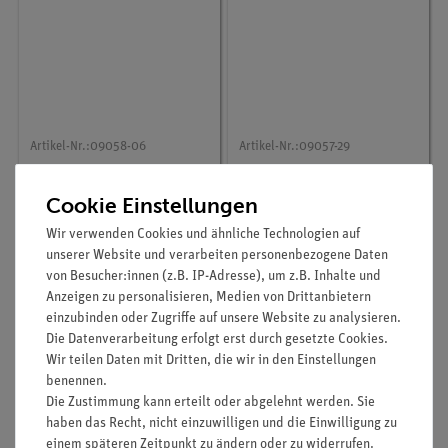
Artikel-Nr.:
09058-06
Artikel-Nr.:
09057-29
XR 4.0 X-ray
XR 4.0 X-ray Reiter für
Modellader für
externe optische Bank
Cookie Einstellungen
Konstrastmittel
Wir verwenden Cookies und ähnliche Technologien auf
415,00 €
109,00 €
unserer Website und verarbeiten personenbezogene Daten
von Besucher:innen (z.B. IP-Adresse), um z.B. Inhalte und
Anzeigen zu personalisieren, Medien von Drittanbietern
einzubinden oder Zugriffe auf unsere Website zu analysieren.
Die Datenverarbeitung erfolgt erst durch gesetzte Cookies.
Wir teilen Daten mit Dritten, die wir in den Einstellungen
benennen.
Die Zustimmung kann erteilt oder abgelehnt werden. Sie
haben das Recht, nicht einzuwilligen und die Einwilligung zu
einem späteren Zeitpunkt zu ändern oder zu widerrufen.