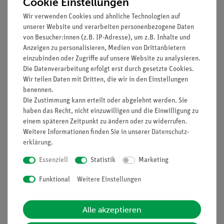
Cookie Einstellungen
Artikel-Nr.:
HAG-070316
Artikel-Nr.:
HAG-070318
Lehrtafel Apfelbaum -
Lehrtafel Rosskastanie -
Wir verwenden Cookies und ähnliche Technologien auf
Leinwand 85 x 120 cm
Leinwand 85 x 120 cm
unserer Website und verarbeiten personenbezogene Daten
von Besucher:innen (z.B. IP-Adresse), um z.B. Inhalte und
Anzeigen zu personalisieren, Medien von Drittanbietern
103,00 €
103,00 €
einzubinden oder Zugriffe auf unsere Website zu analysieren.
Die Datenverarbeitung erfolgt erst durch gesetzte Cookies.
Wir teilen Daten mit Dritten, die wir in den Einstellungen
benennen.
Die Zustimmung kann erteilt oder abgelehnt werden. Sie
haben das Recht, nicht einzuwilligen und die Einwilligung zu
einem späteren Zeitpunkt zu ändern oder zu widerrufen.
Weitere Informationen finden Sie in unserer
Daten­schutz­
erklärung
.
Essenziell
Statistik
Marketing
Funktional
Weitere Einstellungen
Artikel-Nr.:
HAG-070330
Lehrtafel Löwenzahn -
Leinwand 85 x 120 cm
Alle akzeptieren