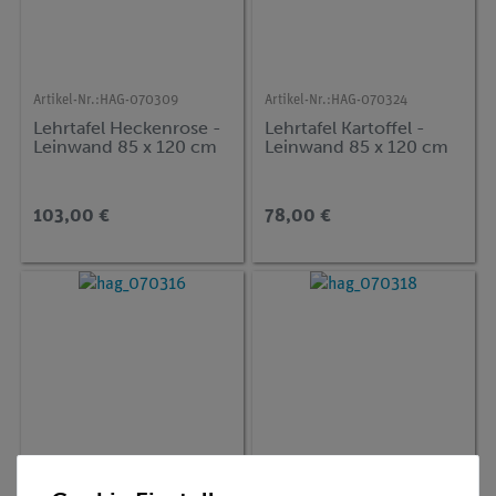
Artikel-Nr.:
HAG-070309
Artikel-Nr.:
HAG-070324
Lehrtafel Heckenrose -
Lehrtafel Kartoffel -
Leinwand 85 x 120 cm
Leinwand 85 x 120 cm
103,00 €
78,00 €