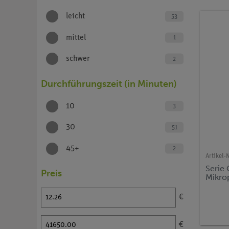
leicht
53
mittel
1
schwer
2
Durchführungszeit (in Minuten)
10
3
30
51
45+
2
Artikel-N
Serie
Preis
Mikro
€
€