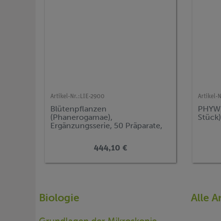
Artikel-Nr.:
LIE-2900
Artikel-N
Blütenpflanzen
PHYWE
(Phanerogamae),
Stück
Ergänzungsserie, 50 Präparate,
Erweiterung von Serie 2800
444,10 €
Biologie
Alle A