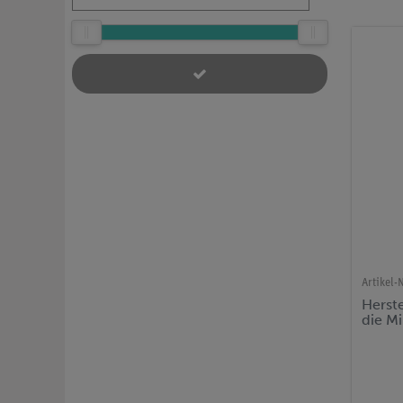
Artikel-N
Herst
die M