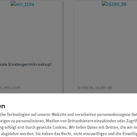
eale Einsteigermikroskop!
r.:
MIC-110A
Artikel-Nr.:
15290-88
 Monokulares
Set Schülerversuche
ermikroskop MIC-110A,
Mikroskopie für 50 Versuc
en
 mit Präparateklemmen
TESS advanced Biologie 
che Technologien auf unserer Website und verarbeiten personenbezogene Date
169,00 €
276,00 €
zeigen zu personalisieren, Medien von Drittanbietern einzubinden oder Zugrif
g erfolgt erst durch gesetzte Cookies. Wir teilen Daten mit Dritten, die wir 
 abgelehnt werden. Sie haben das Recht, nicht einzuwilligen und die Einwill