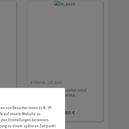
Artikel-Nr.:
LIE-4410
Serie I. Zelle, Gewebe und
he,
Organe, 13 Präparate
MIC
n von Besucher:innen (z.B. IP-
108,90 €
fe auf unsere Website zu
in den Einstellungen benennen.
igung zu einem späteren Zeitpunkt