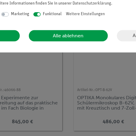
itere Informationen finden Sie in unserer
Daten­schutz­erklärung
.
Marketing
Funktional
Weitere Einstellungen
A
Alle ablehnen
r.:
46066-88
Artikel-Nr.:
OPT-B-62V
5 Experimente zur
OPTIKA Monokulares Digit
eitung auf das praktische
Schülermikroskop B-62V,
 im Fach Biologie in
mit Kreuztisch und 7-Zoll
rsachsen
Monitor
845,00 €
486,00 €