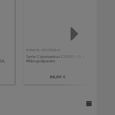
Artikel-Nr.:
LIE-COVID-19
Artikel-N
Serie Coronavirus COVID-19, 6
Serie 
9A,
Mikropräparate
Organe
69,00 €