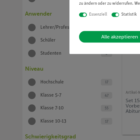
zu ändern oder zu widerrufen. We
Anwender
Essenziell
Statistik
Lehrer/Professoren
3
Alle akzeptieren
Schüler
60
Studenten
2
Niveau
Hochschule
17
Artikel-N
Klasse 5-7
47
Set 1
Vorber
Klasse 7-10
55
Abitur
Niede
Klasse 10-13
17
Schwierigkeitsgrad