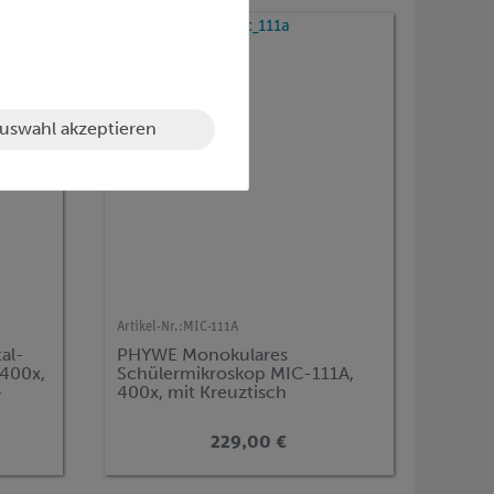
uswahl akzeptieren
Artikel-Nr.:
MIC-111A
al-
PHYWE Monokulares
 400x,
Schülermikroskop MIC-111A,
-
400x, mit Kreuztisch
229,00 €