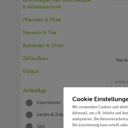
Grundlagen der Mikroskopie
& Arbeitstechnik
Pflanzen & Pilze
Mensch & Tier
Bakterien & Viren
Zellaufbau
Das id
Erbgut
Artikel-N
PHYWE
Artikeltyp
Schül
Cookie Einstellung
400x,
Experimente
56
Wir verwenden Cookies und ähnli
Adresse), um z.B. Inhalte und An
Geräte & Zubehör
30
analysieren. Die Datenverarbeitun
Die Zustimmung kann erteilt oder
Sets
4