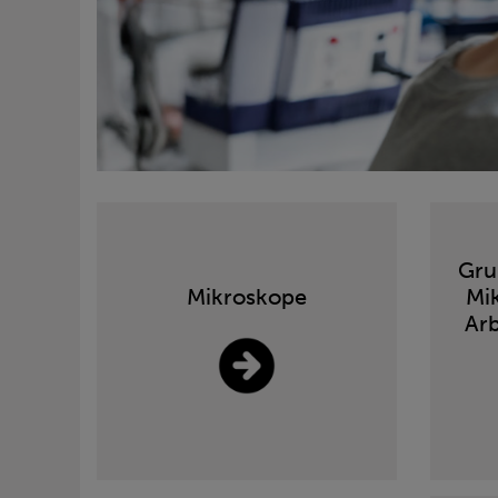
Gru
Mikroskope
Mi
Arb