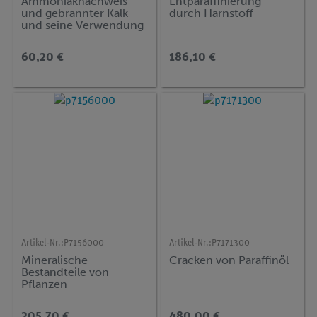
Ammoniaknachweis
Entparaffinierung
und gebrannter Kalk
durch Harnstoff
und seine Verwendung
als Düngemittel
60,20 €
186,10 €
Artikel-Nr.:
P7156000
Artikel-Nr.:
P7171300
Mineralische
Cracken von Paraffinöl
Bestandteile von
Pflanzen
205,70 €
480,00 €