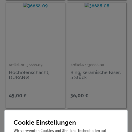
Artikel-Nr.:
36688-09
Artikel-Nr.:
36688-08
Hochofenschacht,
Ring, keramische Faser,
DURAN®
5 Stück
45,00 €
36,00 €
Cookie Einstellungen
Wir verwenden Cookies und ähnliche Technologien auf