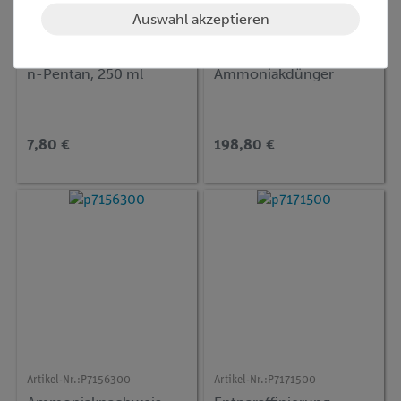
Auswahl akzeptieren
Artikel-Nr.:
31707-25
Artikel-Nr.:
P7156200
n-Pentan, 250 ml
Ammoniakdünger
7,80 €
198,80 €
Artikel-Nr.:
P7156300
Artikel-Nr.:
P7171500