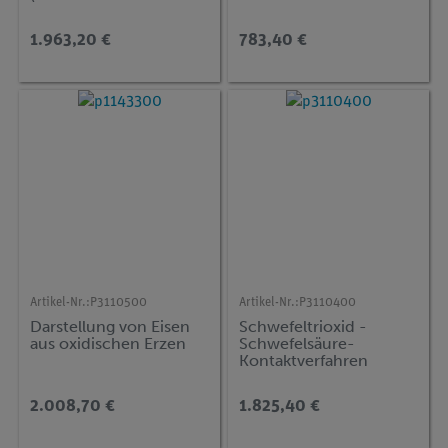
Verfahren, mit
Ostwaldverfahren
Phenolphthaleinlösung
1.963,20 €
783,40 €
)
Artikel-Nr.:
P3110500
Artikel-Nr.:
P3110400
Darstellung von Eisen
Schwefeltrioxid -
aus oxidischen Erzen
Schwefelsäure-
Kontaktverfahren
2.008,70 €
1.825,40 €