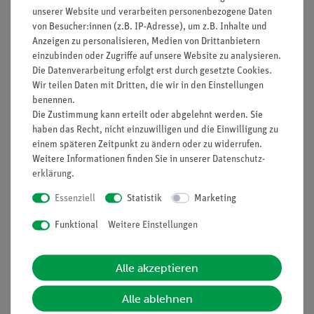
unserer Website und verarbeiten personenbezogene Daten
von Besucher:innen (z.B. IP-Adresse), um z.B. Inhalte und
Anzeigen zu personalisieren, Medien von Drittanbietern
einzubinden oder Zugriffe auf unsere Website zu analysieren.
Die Datenverarbeitung erfolgt erst durch gesetzte Cookies.
Wir teilen Daten mit Dritten, die wir in den Einstellungen
Artikel-Nr.:
P3110800
Artikel-Nr.:
40400-00
benennen.
Cracken von
Zündrohr für
Die Zustimmung kann erteilt oder abgelehnt werden. Sie
Kohlenwasserstoffen
Explosionsversuche
haben das Recht, nicht einzuwilligen und die Einwilligung zu
einem späteren Zeitpunkt zu ändern oder zu widerrufen.
Weitere Informationen finden Sie in unserer
Daten­schutz­
962,00 €
128,00 €
erklärung
.
Essenziell
Statistik
Marketing
Funktional
Weitere Einstellungen
Alle akzeptieren
Alle ablehnen