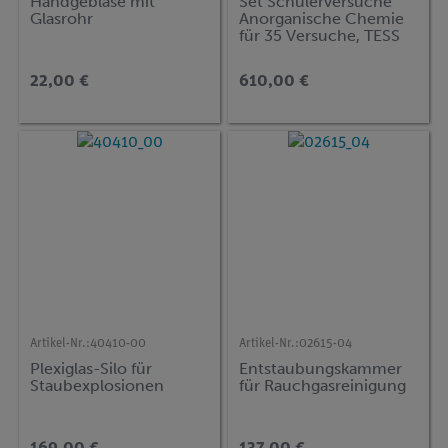
Handgebläse mit
Set Schülerversuche
Glasrohr
Anorganische Chemie
für 35 Versuche, TESS
advanced Chemie CH-
2
22,00 €
610,00 €
Artikel-Nr.:
40410-00
Artikel-Nr.:
02615-04
Plexiglas-Silo für
Entstaubungskammer
Staubexplosionen
für Rauchgasreinigung