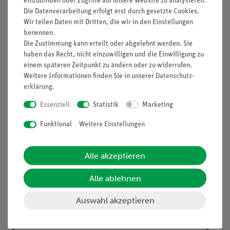
einzubinden oder Zugriffe auf unsere Website zu analysieren.
Die Datenverarbeitung erfolgt erst durch gesetzte Cookies.
Wir teilen Daten mit Dritten, die wir in den Einstellungen
PHYWE-Newsletter
benennen.
Die Zustimmung kann erteilt oder abgelehnt werden. Sie
Jetzt abonnieren!
haben das Recht, nicht einzuwilligen und die Einwilligung zu
einem späteren Zeitpunkt zu ändern oder zu widerrufen.
Weitere Informationen finden Sie in unserer
Daten­schutz­
PHYWE Blog
erklärung
.
Essenziell
Statistik
Marketing
Funktional
Weitere Einstellungen
Alle akzeptieren
Alle ablehnen
Auswahl akzeptieren
Warum haben Pflanzen Blüten?