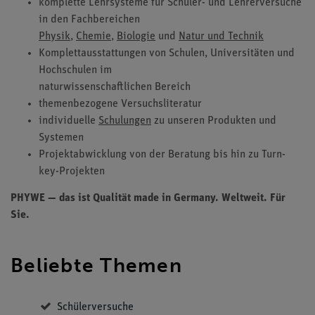
komplette Lehrsysteme für Schüler- und Lehrerversuche
in den Fachbereichen
Physik
,
Chemie
,
Biologie
und
Natur und Technik
Komplettausstattungen von
Schulen
,
Universitäten und
Hochschulen
im
naturwissenschaftlichen Bereich
themenbezogene Versuchsliteratur
individuelle
Schulungen
zu unseren Produkten und
Systemen
Projektabwicklung von der Beratung bis hin zu Turn-
key-Projekten
PHYWE — das ist Qualität made in Germany. Weltweit. Für
Sie.
Beliebte Themen
Schülerversuche