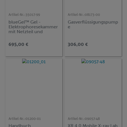
Artikel-Nr.:
35017-99
Artikel-Nr.:
08173-00
blueGel™ Gel -
Gasverflüssigungspump
Elektrophoresekammer
e
mit Netzteil und
eingebauter
Belichtungseinheit
695,00 €
306,00 €
Artikel-Nr.:
01200-01
Artikel-Nr.:
09057-48
Handbuch
XR 4.0 Mobile X-ray Lab