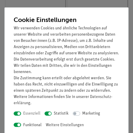
Artikel-Nr.:
P1042700
Artikel-Nr.:
35853-88
Cookie Einstellungen
Ausdehnung von Luft
Gleichdruckgasentwickl
bei konstantem Druck
er, NS 29
Wir verwenden Cookies und ähnliche Technologien auf
unserer Website und verarbeiten personenbezogene Daten
von Besucher:innen (z.B. IP-Adresse), um z.B. Inhalte und
251,20 €
131,30 €
Anzeigen zu personalisieren, Medien von Drittanbietern
einzubinden oder Zugriffe auf unsere Website zu analysieren.
Die Datenverarbeitung erfolgt erst durch gesetzte Cookies.
Wir teilen Daten mit Dritten, die wir in den Einstellungen
benennen.
Die Zustimmung kann erteilt oder abgelehnt werden. Sie
haben das Recht, nicht einzuwilligen und die Einwilligung zu
einem späteren Zeitpunkt zu ändern oder zu widerrufen.
Weitere Informationen finden Sie in unserer
Daten­schutz­
erklärung
.
Essenziell
Statistik
Marketing
Artikel-Nr.:
12933-01
Artikel-Nr.:
12923-00
Funktional
Weitere Einstellungen
Cobra SMARTsense
Cobra SMARTsense