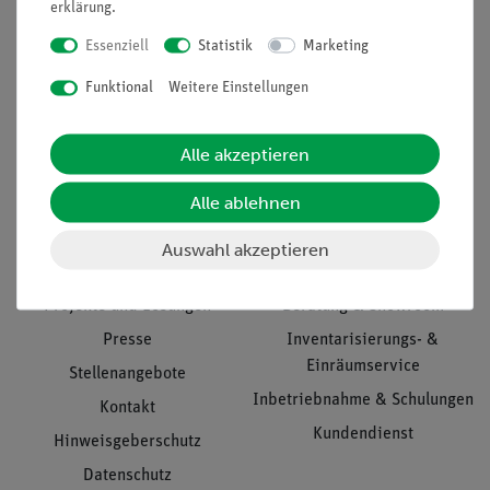
erklärung
.
Essenziell
Statistik
Marketing
Funktional
Weitere Einstellungen
Nach oben
Alle akzeptieren
Informationen
Service
Alle ablehnen
Auswahl akzeptieren
Unternehmen
Übersicht Service
Projekte und Lösungen
Beratung & Showroom
Presse
Inventarisierungs- &
Einräumservice
Stellenangebote
Inbetriebnahme & Schulungen
Kontakt
Kundendienst
Hinweisgeberschutz
Datenschutz