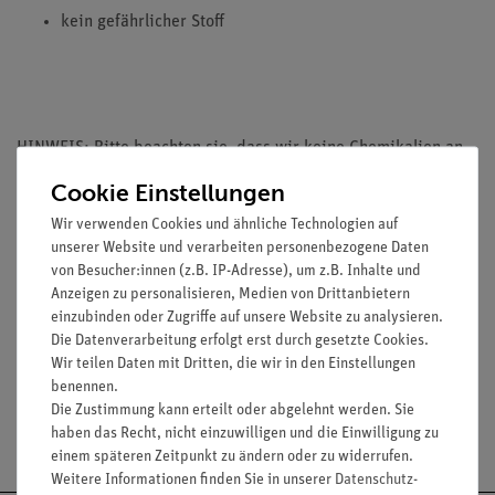
kein gefährlicher Stoff
HINWEIS: Bitte beachten sie, dass wir keine Chemikalien an
Privatpersonen verkaufen. Lt. ChemVerbotsV geben wir
Cookie Einstellungen
Chemikalien nur an Wiederverkäufer, berufsmässige
Wir verwenden Cookies und ähnliche Technologien auf
Verwender und öffentliche Forschungs- Untersuchungs und
unserer Website und verarbeiten personenbezogene Daten
Lehranstalten ab.
von Besucher:innen (z.B. IP-Adresse), um z.B. Inhalte und
Anzeigen zu personalisieren, Medien von Drittanbietern
einzubinden oder Zugriffe auf unsere Website zu analysieren.
Media / Downloads
Die Datenverarbeitung erfolgt erst durch gesetzte Cookies.
Wir teilen Daten mit Dritten, die wir in den Einstellungen
benennen.
Die Zustimmung kann erteilt oder abgelehnt werden. Sie
Versandkostenfrei ab 300,- €
haben das Recht, nicht einzuwilligen und die Einwilligung zu
einem späteren Zeitpunkt zu ändern oder zu widerrufen.
Weitere Informationen finden Sie in unserer
Daten­schutz­