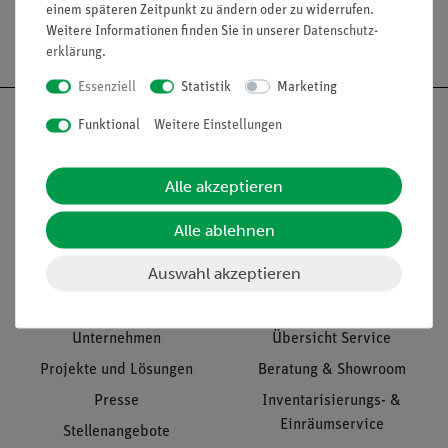
einem späteren Zeitpunkt zu ändern oder zu widerrufen.
Weitere Informationen finden Sie in unserer
Daten­schutz­
Versandkostenfrei ab 300,- €
erklärung
.
Essenziell
Statistik
Marketing
Funktional
Weitere Einstellungen
Nach oben
Alle akzeptieren
Alle ablehnen
Informationen
Service
Auswahl akzeptieren
Unternehmen
Übersicht Service
Projekte und Lösungen
Beratung & Showroom
Presse
Inventarisierungs- &
Einräumservice
Stellenangebote