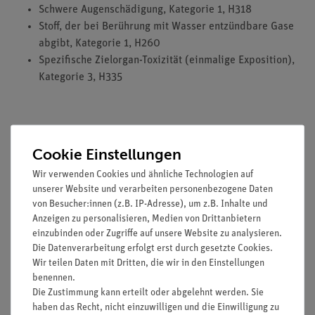
Schwere Augenschädigung, Kategorie 1, H318
Stoff, der bei Berührung mit Wasser entzündbare Gase
abgibt, Kategorie 1, H260
Spezifische Zielorgan-Toxizität (einmalige Exposition),
Kategorie 3, H335
HINWEIS: Bitte beachten sie, dass wir keine Chemikalien an
Privatpersonen verkaufen. Lt. ChemVerbotsV geben wir
Cookie Einstellungen
Chemikalien nur an Wiederverkäufer, berufsmässige
Wir verwenden Cookies und ähnliche Technologien auf
Verwender und öffentliche Forschungs- Untersuchungs und
unserer Website und verarbeiten personenbezogene Daten
Lehranstalten ab.
von Besucher:innen (z.B. IP-Adresse), um z.B. Inhalte und
Anzeigen zu personalisieren, Medien von Drittanbietern
einzubinden oder Zugriffe auf unsere Website zu analysieren.
Die Datenverarbeitung erfolgt erst durch gesetzte Cookies.
Wir teilen Daten mit Dritten, die wir in den Einstellungen
Media / Downloads
benennen.
Die Zustimmung kann erteilt oder abgelehnt werden. Sie
haben das Recht, nicht einzuwilligen und die Einwilligung zu