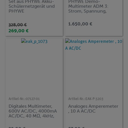
Set aus PHYWE Akku-
PHYWE Demo-
Schülernetzgerät und
Multimeter ADM 3:
PHYWE
Strom, Spannung,
Digitalmultimeter
Widerstand,
Temperatur
1.650,00 €
328,00 €
269,00 €
Artikel-Nr.:
07127-01
Artikel-Nr.:
EAK-P-3203
Digitales Multimeter,
Analoges Amperemeter
600V AC/DC, 4000mA
, 10 A AC/DC
AC/DC, 40 MΩ, 4kHz,
1mF, -200...1200°C