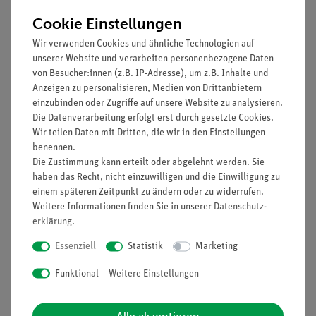
32,90 €
32,90 €
Cookie Einstellungen
Wir verwenden Cookies und ähnliche Technologien auf
unserer Website und verarbeiten personenbezogene Daten
von Besucher:innen (z.B. IP-Adresse), um z.B. Inhalte und
Anzeigen zu personalisieren, Medien von Drittanbietern
einzubinden oder Zugriffe auf unsere Website zu analysieren.
Die Datenverarbeitung erfolgt erst durch gesetzte Cookies.
Wir teilen Daten mit Dritten, die wir in den Einstellungen
benennen.
Die Zustimmung kann erteilt oder abgelehnt werden. Sie
haben das Recht, nicht einzuwilligen und die Einwilligung zu
Artikel-Nr.:
EAK-P-1070
Artikel-Nr.:
EAK-P-3445
einem späteren Zeitpunkt zu ändern oder zu widerrufen.
Digitalmultimeter,
Digitalmultimeter,
Weitere Informationen finden Sie in unserer
Daten­schutz­
2.000 Counts, 300V
6.000 Counts, 1000 V
erklärung
.
AC/DC, 10A DC, mit
AC/DC, TrueRMS,
NiCr-Ni
Bluetooth, IP67 mit
Essenziell
Statistik
Marketing
Thermoelement
Tastenbeleuchtung
17,90 €
124,90 €
Funktional
Weitere Einstellungen