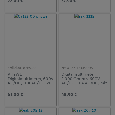
22,00 €
57,90 €
Artikel-Nr.:
07122-00
Artikel-Nr.:
EAK-P-3335
PHYWE
Digitalmultimeter,
Digitalmultimeter, 600V
2.000 Counts, 600V
AC/DC, 10A AC/DC, 20
AC/DC, 10A AC/DC, mit
MΩ, 200µF, 20 kHz,
NiCr-Ni
−20°C…760°C
Thermoelement
61,00 €
48,90 €