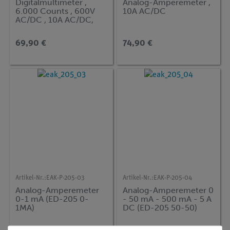
Digitalmultimeter ,
Analog-Amperemeter ,
6.000 Counts , 600V
10A AC/DC
AC/DC , 10A AC/DC,
mit TrueRMS
69,90 €
74,90 €
Artikel-Nr.:
EAK-P-205-03
Artikel-Nr.:
EAK-P-205-04
Analog-Amperemeter
Analog-Amperemeter 0
0-1 mA (ED-205 0-
- 50 mA - 500 mA - 5 A
1MA)
DC (ED-205 50-50)