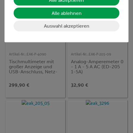
Alle akzeptieren
Alle ablehnen
Auswahl akzeptieren
Artikel-Nr.:
EAK-P-4090
Artikel-Nr.:
EAK-P-205-09
Tischmultimeter mit
Analog-Amperemeter 0
großer Anzeige und
- 1 A - 5 A AC (ED-205
USB-Anschluss, Netz-
1-5A)
und Batteriebetrieb
299,90 €
32,90 €