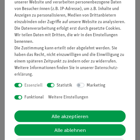
unserer Website und verarbeiten personenbezogene Daten
von Besucher:innen (z.B. IP-Adresse), um z.B. Inhalte und
Anzeigen zu personalisieren, Medien von Drittanbietern
einzubinden oder Zugriffe auf unsere Website zu analysieren.
Die Datenverarbeitung erfolgt erst durch gesetzte Cookies.
Wir teilen Daten mit Dritten, die wir in den Einstellungen
Artikel-Nr.:
P1195400
Artikel-Nr.:
P1196700
benennen.
Beugung an einer Kante
Spektrales
Die Zustimmung kann erteilt oder abgelehnt werden. Sie
Auflösungsvermögen
haben das Recht, nicht einzuwilligen und die Einwilligung zu
bei einem Gitter
einem späteren Zeitpunkt zu ändern oder zu widerrufen.
Weitere Informationen finden Sie in unserer
Daten­schutz­
742,10 €
845,40 €
erklärung
.
Essenziell
Statistik
Marketing
Funktional
Weitere Einstellungen
Alle akzeptieren
Alle ablehnen