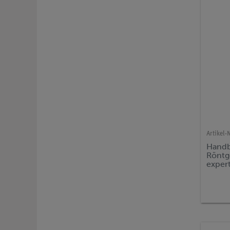
Artikel-N
Handb
Röntg
expert