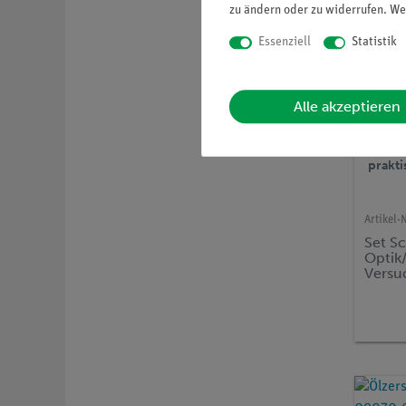
zu ändern oder zu widerrufen. We
Essenziell
Statistik
Alle akzeptieren
Geeig
prakt
Artikel-N
Set S
Optik
Versu
Zentr
TESS 