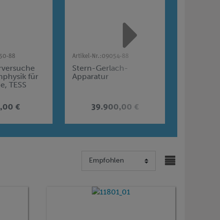
50-88
Artikel-Nr.:
09054-88
Artikel-Nr.:
0
rversuche
Stern-Gerlach-
Franck-H
physik für
Apparatur
Hg (Ersat
e, TESS
Physik OA
,00 €
39.900,00 €
85