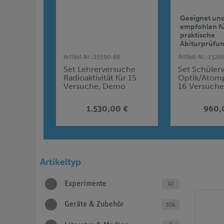
Geeignet un
empfohlen f
praktische
Abiturprüfu
Artikel-Nr.:
15590-88
Artikel-Nr.:
1328
Set Lehrerversuche
Set Schüler
Radioaktivität für 15
Optik/Atomp
Versuche, Demo
16 Versuche
advanced Physik RT
Gerätesatz,
Zentralabitu
1.530,00 €
960,
Niedersachs
advanced Ph
Artikeltyp
Experimente
10
Geräte & Zubehör
104