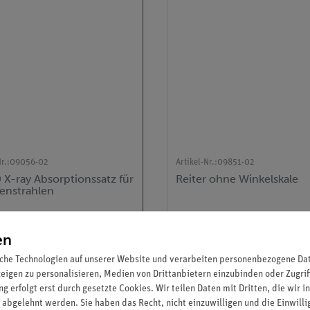
r.:
09056-02
Artikel-Nr.:
09851-02
 X-ray Absorptionssatz für
Reiter ohne Winkelskale
enstrahlen
318,00 €
11,70 €
en
che Technologien auf unserer Website und verarbeiten personenbezogene Date
zeigen zu personalisieren, Medien von Drittanbietern einzubinden oder Zugrif
g erfolgt erst durch gesetzte Cookies. Wir teilen Daten mit Dritten, die wir 
 abgelehnt werden. Sie haben das Recht, nicht einzuwilligen und die Einwill