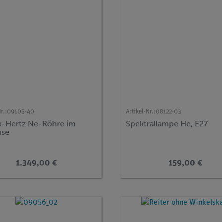
r.:
09105-40
Artikel-Nr.:
08122-03
k-Hertz Ne-Röhre im
Spektrallampe He, E27
use
1.349,00 €
159,00 €