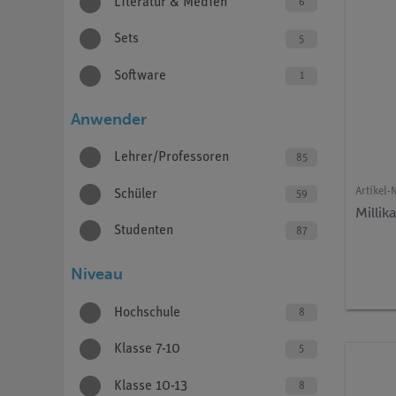
Literatur & Medien
6
Sets
5
Software
1
Anwender
Lehrer/Professoren
85
Artikel-N
Schüler
59
Millik
Studenten
87
Niveau
Hochschule
8
Klasse 7-10
5
Klasse 10-13
8