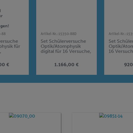
d
ür
ngen!
6-88
Artikel-Nr.:
15350-88D
Artikel-Nr.:
153
versuche
Set Schülerversuche
Set Schüle
hysik für
Optik/Atomphysik
Optik/Atom
,
digital für 16 Versuche,
16 Versuch
TESS advanced Physik
advanced 
r
OA
00 €
1.166,00 €
920
en, TESS
ysik OA