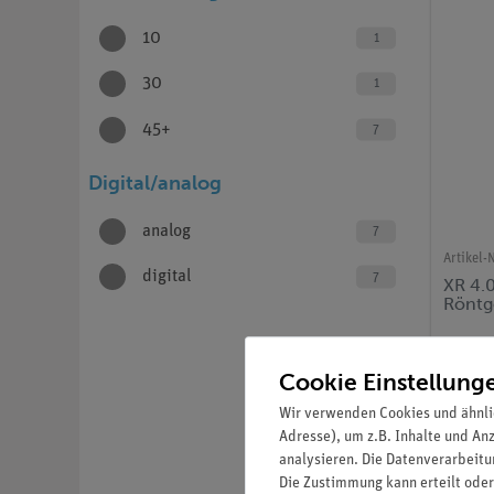
10
1
30
1
45+
7
Digital/analog
analog
7
Artikel-N
digital
7
XR 4.0
Röntg
Cookie Einstellung
Wir verwenden Cookies und ähnli
Adresse), um z.B. Inhalte und An
analysieren. Die Datenverarbeitun
Die Zustimmung kann erteilt oder