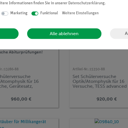
itere Informationen finden Sie in unserer
Daten­schutz­erklärung
.
Marketing
Funktional
Weitere Einstellungen
A
Alle ablehnen
net und empfohlen für
ische Abiturprüfungen!
r.:
13286-88
Artikel-Nr.:
15350-88
chülerversuche
Set Schülerversuche
/Atomphysik für 16
Optik/Atomphysik für 16
che, Gerätesatz,
Versuche, TESS advanced
alabitur Niedersachsen,
Physik OA
advanced Physik OA
960,00 €
920,00 €