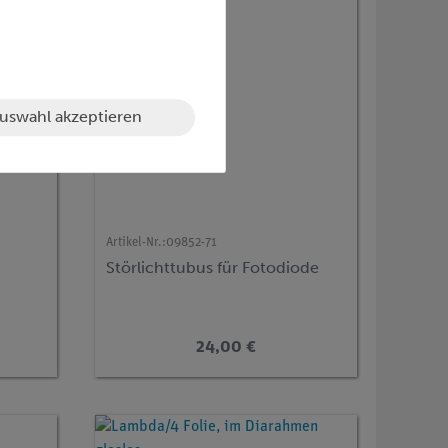
uswahl akzeptieren
Artikel-Nr.:
09852-71
Störlichttubus für Fotodiode
24,00 €