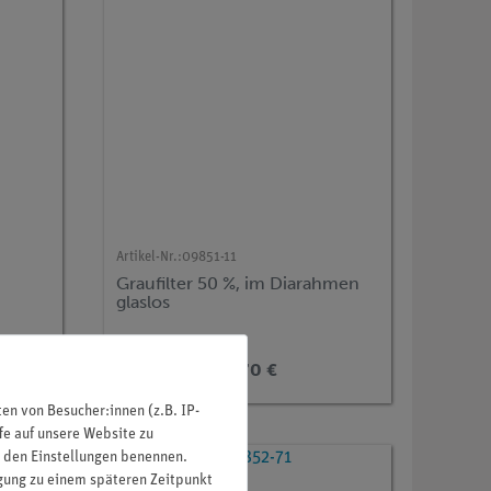
Artikel-Nr.:
09851-11
Graufilter 50 %, im Diarahmen
glaslos
11,70 €
n von Besucher:innen (z.B. IP-
fe auf unsere Website zu
in den Einstellungen benennen.
igung zu einem späteren Zeitpunkt