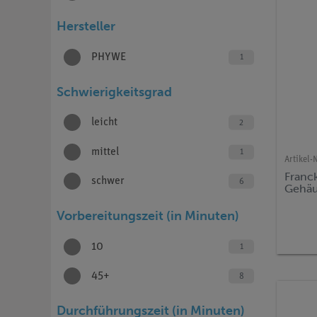
Hersteller
PHYWE
1
Schwierigkeitsgrad
leicht
2
mittel
1
Artikel-N
Franc
schwer
6
Gehä
Vorbereitungszeit (in Minuten)
10
1
45+
8
Durchführungszeit (in Minuten)