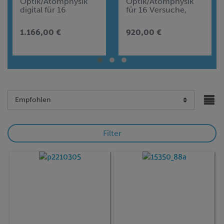
Optik/Atomphysik
Optik/Atomphysik
digital für 16
für 16 Versuche,
Versuche, TESS
TESS advanced
advanced Physik OA
Physik OA
1.166,00 €
920,00 €
Filter