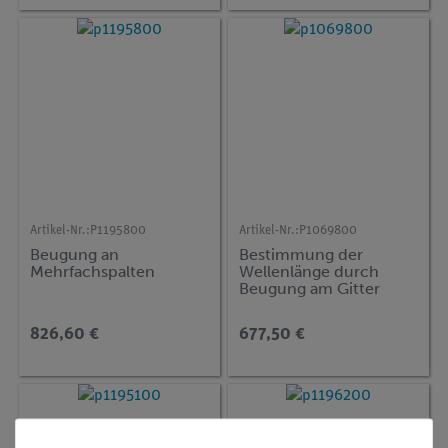
Artikel-Nr.:
P1195800
Artikel-Nr.:
P1069800
Beugung an
Bestimmung der
Mehrfachspalten
Wellenlänge durch
Beugung am Gitter
826,60 €
677,50 €