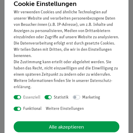
Cookie Einstellungen
Wir verwenden Cookies und ähnliche Technologien auf
unserer Website und verarbeiten personenbezogene Daten
von Besucher:innen (z.B. IP-Adresse), um z.B. Inhalte und
Anzeigen zu personalisieren, Medien von Drittanbietern
einzubinden oder Zugriffe auf unsere Website zu analysieren.
Die Datenverarbeitung erfolgt erst durch gesetzte Cookies.
Artikel-Nr.:
P1195100
Artikel-Nr.:
P1196200
Wir teilen Daten mit Dritten, die wir in den Einstellungen
Fresnelscher
Beugung an einem
benennen.
Biprismaversuch
Kreuzgitter
Die Zustimmung kann erteilt oder abgelehnt werden. Sie
haben das Recht, nicht einzuwilligen und die Einwilligung zu
einem späteren Zeitpunkt zu ändern oder zu widerrufen.
933,30 €
787,90 €
Weitere Informationen finden Sie in unserer
Daten­schutz­
erklärung
.
Essenziell
Statistik
Marketing
Funktional
Weitere Einstellungen
Alle akzeptieren