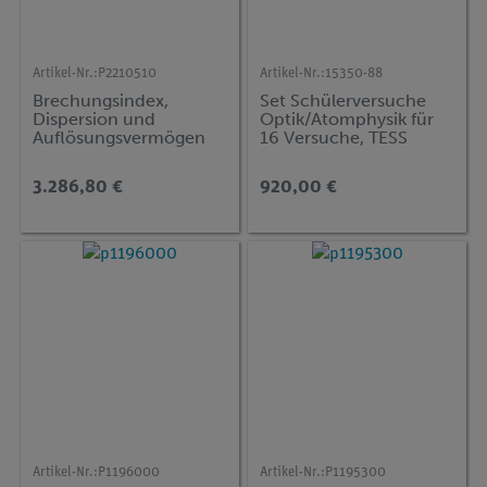
Artikel-Nr.:
P2210510
Artikel-Nr.:
15350-88
Brechungsindex,
Set Schülerversuche
Dispersion und
Optik/Atomphysik für
Auflösungsvermögen
16 Versuche, TESS
des
advanced Physik OA
Prismenspektroskops
3.286,80 €
920,00 €
Artikel-Nr.:
P1196000
Artikel-Nr.:
P1195300