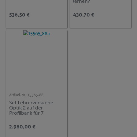
lernen?
536,50 €
430,70 €
Artikel-Nr.:
15565-88
Set Lehrerversuche
Optik 2 auf der
Profilbank für 7
Versuche, Demo
advanced Physik OT-P2
2.980,00 €