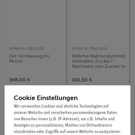
Artikel-Nr.:
P8012700
Artikel-Nr.:
P8012400
Die Verdauung im
Welche Nahrungsmittel
Mund
enthalten Zucker? -
Nachweis von Zucker in
Nahrungsmitteln
368,00 €
241,50 €
Cookie Einstellungen
Wir verwenden Cookies und ähnliche Technologien auf
unserer Website und verarbeiten personenbezogene Daten
von Besucher:innen (z.B. IP-Adresse), um z.B. Inhalte und
Anzeigen zu personalisieren, Medien von Drittanbietern
einzubinden oder Zugriffe auf unsere Website zu analysieren.