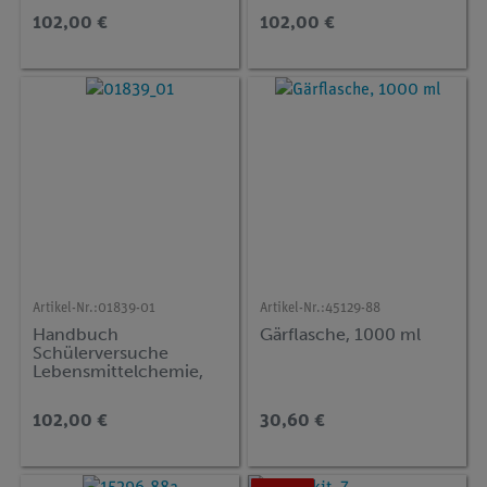
DEMO advanced
102,00 €
102,00 €
Chemie (FCT)
Artikel-Nr.:
01839-01
Artikel-Nr.:
45129-88
Handbuch
Gärflasche, 1000 ml
Schülerversuche
Lebensmittelchemie,
TESS advanced Chemie
102,00 €
30,60 €