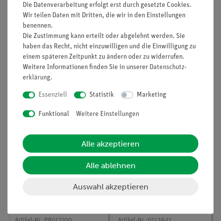
Die Datenverarbeitung erfolgt erst durch gesetzte Cookies.
Wir teilen Daten mit Dritten, die wir in den Einstellungen
benennen.
Die Zustimmung kann erteilt oder abgelehnt werden. Sie
Artikel-Nr.:
P8013100
Artikel-Nr.:
P8012300
haben das Recht, nicht einzuwilligen und die Einwilligung zu
Die Verdauung im
Nachweis von Stärke in
einem späteren Zeitpunkt zu ändern oder zu widerrufen.
Darm
Nahrungsmitteln
Weitere Informationen finden Sie in unserer
Daten­schutz­
erklärung
.
380,70 €
31,00 €
Essenziell
Statistik
Marketing
Funktional
Weitere Einstellungen
Alle akzeptieren
Alle ablehnen
Auswahl akzeptieren
Artikel-Nr.:
P8012200
Artikel-Nr.:
01139-11