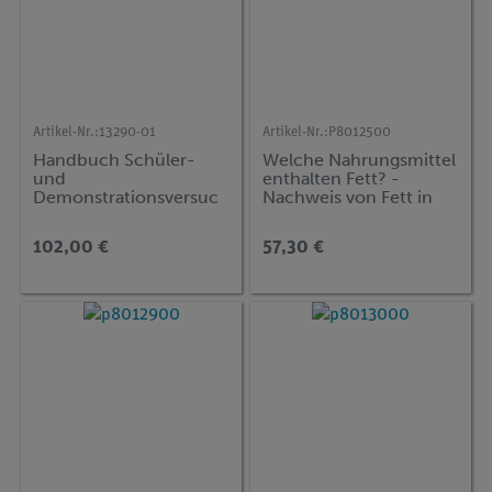
Artikel-Nr.:
13290-01
Artikel-Nr.:
P8012500
Handbuch Schüler-
Welche Nahrungsmittel
und
enthalten Fett? -
Demonstrationsversuc
Nachweis von Fett in
he Mikroskopie,
Nahrungsmitteln
Sekundarstufe I und II,
102,00 €
57,30 €
inkl. CD-ROM, TESS
advanced Biologie