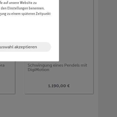
fe auf unsere Website zu
in den Einstellungen benennen.
igung zu einem späteren Zeitpunkt
uswahl akzeptieren
Artikel-Nr.:
P6210000
bra
Schwingung eines Pendels mit
DigiMotion
1.190,00 €