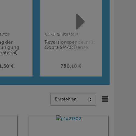
21702
Artikel-Nr.:
P2132267
Artikel-Nr.:
P
g der
Reversionspendel mit
Schwingu
eunigung
Cobra SMARTsense
Pendels 
material)
DigiMoti
1,50 €
780,10 €
1.1