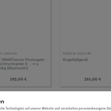
r.:
12909-00
Artikel-Nr.:
02502-88
 SMARTsense Photogate -
Kugelfallgerät
ichtschranke 0 ... ∞ s,
ilig (Bluetooth)
195,00 €
361,00 €
en
che Technologien auf unserer Website und verarbeiten personenbezogene Date