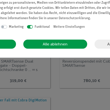
zeigen zu personalisieren, Medien von Drittanbietern einzubinden oder Zugrif
g erfolgt erst durch gesetzte Cookies. Wir teilen Daten mit Dritten, die wir 
 abgelehnt werden. Sie haben das Recht, nicht einzuwilligen und die Einwill
itere Informationen finden Sie in unserer
Daten­schutz­erklärung
.
Marketing
Funktional
Weitere Einstellungen
A
Alle ablehnen
r.:
12945-00
Artikel-Nr.:
P2132267
 SMARTsense Dual
Reversionspendel mit Co
gate - Doppel-
SMARTsense
ichtschranke 0 ... ∞ s
tooth + USB)
319,00 €
780,10 €