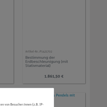
Artikel-Nr.:
P1421702
Bestimmung der
Erdbeschleunigung (mit
Stativmaterial)
1.861,50 €
n von Besucher:innen (z.B. IP-