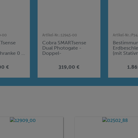
9-00
Artikel-Nr.:
12945-00
Artikel-Nr.:
P14
Tsense
Cobra SMARTsense
Bestimmun
Dual Photogate -
Erdbeschl
hranke 0 ...
Doppel-
(mit Stativ
ig
Gabellichtschranke 0 ...
∞ s (Bluetooth + USB)
00 €
319,00 €
1.86