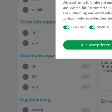
Adresse), um z.B. Inhalte und An
analysieren. Die Datenverarbeitun
mittel
3
Die Zustimmung kann erteilt oder
zu ändern oder zu widerrufen. We
Vorbereitungszeit (in Minuten)
Essenziell
Statistik
10
3
45+
1
Alle akzeptieren
Durchführungszeit (in Minuten)
Artikel-N
Cobra
Photo
10
2
Gabell
(Blue
20
1
45+
1
Digital/analog
analog
2