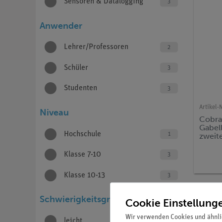
Sensoren & Datalogging
3
Anwender
Lehrer/Professoren
2
Schüler
3
Studenten
3
Artikel-N
Niveau
Cobra
Gabell
Hochschule
1
zweite
Klasse 7-10
3
Klasse 10-13
3
Schwierigkeitsgrad
Cookie Einstellung
Wir verwenden Cookies und ähnli
leicht
1