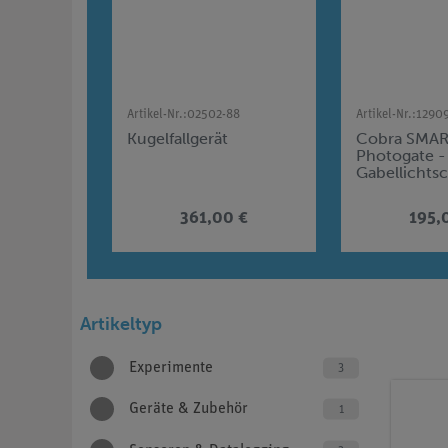
Artikel-Nr.:
02502-88
Artikel-Nr.:
1290
Kugelfallgerät
Cobra SMAR
Photogate -
Gabellichtsc
∞ s, zweiteil
(Bluetooth)
361,00 €
195,
Artikeltyp
Experimente
3
Geräte & Zubehör
1