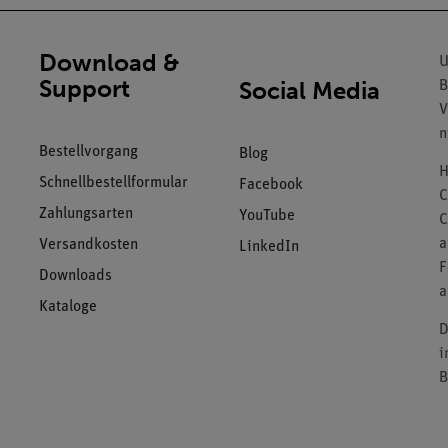
Download &
U
Support
Social Media
B
V
n
Bestellvorgang
Blog
H
Schnellbestellformular
Facebook
C
Zahlungsarten
YouTube
C
a
Versandkosten
LinkedIn
F
Downloads
a
Kataloge
D
i
B