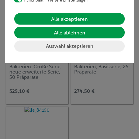
Funktional
Weitere Einstellungen
Alle akzeptieren
Alle ablehnen
Auswahl akzeptieren
Artikel-Nr.:
LIE-3800
Artikel-Nr.:
LIE-3000
Bakterien. Große Serie,
Bakterien, Basisserie, 25
neue erweiterte Serie,
Präparate
50 Präparate
525,10 €
274,50 €