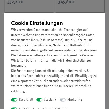
332,20 €
345,80 €
Cookie Einstellungen
Wir verwenden Cookies und ähnliche Technologien auf
unserer Website und verarbeiten personenbezogene Daten
von Besucher:innen (z.B. IP-Adresse), um z.B. Inhalte und
Anzeigen zu personalisieren, Medien von Drittanbietern
einzubinden oder Zugriffe auf unsere Website zu analysieren.
Die Datenverarbeitung erfolgt erst durch gesetzte Cookies.
Wir teilen Daten mit Dritten, die wir in den Einstellungen
benennen.
Artikel-Nr.:
P1444901
Artikel-Nr.:
LIE-3050
Die Zustimmung kann erteilt oder abgelehnt werden. Sie
Bakterien
Bakterien als
Krankheits- und
haben das Recht, nicht einzuwilligen und die Einwilligung zu
Seuchenerreger, 25
einem späteren Zeitpunkt zu ändern oder zu widerrufen.
Präparate
Weitere Informationen finden Sie in unserer
Daten­schutz­
489,60 €
278,60 €
erklärung
.
Essenziell
Statistik
Marketing