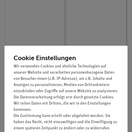
Artikel-Nr.:
46421-01
Artikel-Nr.:
46421-03
Cookie Einstellungen
Becherglasbürste, d =
Pipettenbürste,
Wir verwenden Cookies und ähnliche Technologien auf
75 mm, l = 350 mm
Ziegenhaar, l = 400 mm
unserer Website und verarbeiten personenbezogene Daten
von Besucher:innen (z.B. IP-Adresse), um z.B. Inhalte und
Anzeigen zu personalisieren, Medien von Drittanbietern
4,40 €
5,80 €
einzubinden oder Zugriffe auf unsere Website zu analysieren.
Die Datenverarbeitung erfolgt erst durch gesetzte Cookies.
Wir teilen Daten mit Dritten, die wir in den Einstellungen
benennen.
Die Zustimmung kann erteilt oder abgelehnt werden. Sie
haben das Recht, nicht einzuwilligen und die Einwilligung zu
einem späteren Zeitpunkt zu ändern oder zu widerrufen.