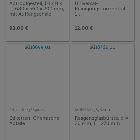
Abtropfgestell, (H x B x
Universal-
T) 680 x 560 x 200 mm,
Reinigungskonzentrat,
mit Auffangschale
1 l
93,00 €
12,00 €
Artikel-Nr.:
38699-01
Artikel-Nr.:
38762-00
Etiketten, Chemische
Reagenzglasbürste, d =
Abfälle
20 mm, l = 270 mm