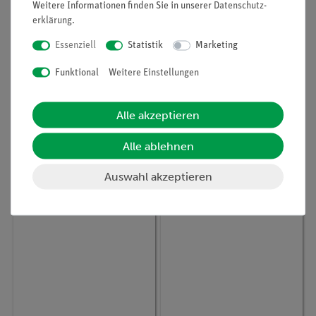
Weitere Informationen finden Sie in unserer
Daten­schutz­
erklärung
.
Essenziell
Statistik
Marketing
Funktional
Weitere Einstellungen
Artikel-Nr.:
46421-02
Artikel-Nr.:
40979-00
Kolbenbürste mit
Pinsel, hart
beweglichem Kopf
Alle akzeptieren
Alle ablehnen
20,00 €
5,10 €
Auswahl akzeptieren