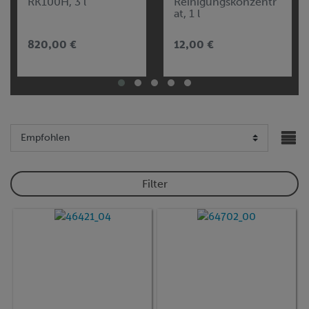
RK100H, 3 l
Reinigungskonzentr
at, 1 l
820,00 €
12,00 €
Filter