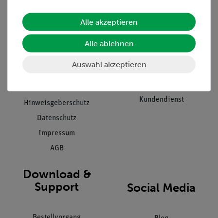
Alle akzeptieren
Unternehmen
Übersicht Service
Alle ablehnen
Projekte und Lösungen
Beratung & Showroom
Presse
Inventarisierungs- &
Auswahl akzeptieren
Einräumservice
Stellenangebote
Inbetriebnahme & Schulungen
Kontakt
Kundendienst
Hinweisgeberschutz
Datenschutz
Impressum
AGB
Download &
Support
Social Media
Bestellvorgang