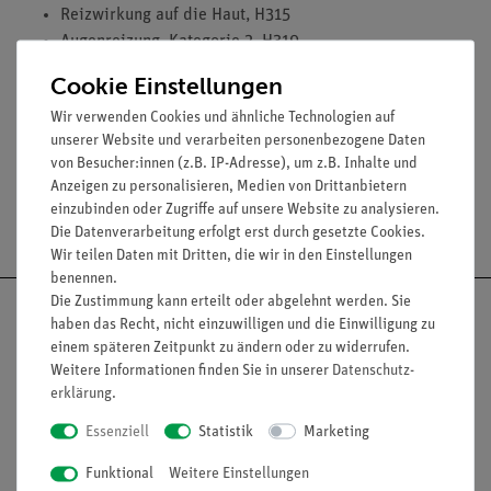
Reizwirkung auf die Haut, H315
Augenreizung, Kategorie 2, H319
Cookie Einstellungen
Wir verwenden Cookies und ähnliche Technologien auf
Media / Downloads
unserer Website und verarbeiten personenbezogene Daten
von Besucher:innen (z.B. IP-Adresse), um z.B. Inhalte und
Anzeigen zu personalisieren, Medien von Drittanbietern
einzubinden oder Zugriffe auf unsere Website zu analysieren.
Versandkostenfrei ab 300,- €
Die Datenverarbeitung erfolgt erst durch gesetzte Cookies.
Wir teilen Daten mit Dritten, die wir in den Einstellungen
benennen.
Die Zustimmung kann erteilt oder abgelehnt werden. Sie
haben das Recht, nicht einzuwilligen und die Einwilligung zu
einem späteren Zeitpunkt zu ändern oder zu widerrufen.
Weitere Informationen finden Sie in unserer
Daten­schutz­
Nach oben
erklärung
.
Essenziell
Statistik
Marketing
Funktional
Weitere Einstellungen
Informationen
Service