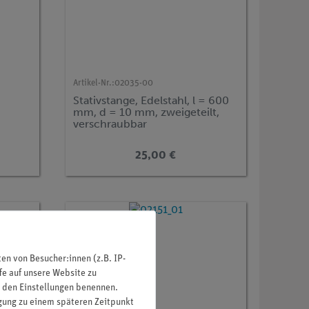
Artikel-Nr.:
02035-00
Stativstange, Edelstahl, l = 600
mm, d = 10 mm, zweigeteilt,
verschraubbar
25,00 €
n von Besucher:innen (z.B. IP-
fe auf unsere Website zu
in den Einstellungen benennen.
igung zu einem späteren Zeitpunkt