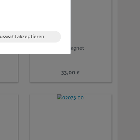
uswahl akzeptieren
Artikel-Nr.:
02151-01
130
Muffe auf Haftmagnet
33,00 €