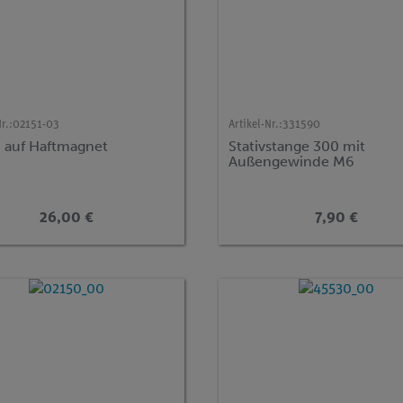
r.:
02151-03
Artikel-Nr.:
331590
 auf Haftmagnet
Stativstange 300 mit
Außengewinde M6
26,00 €
7,90 €