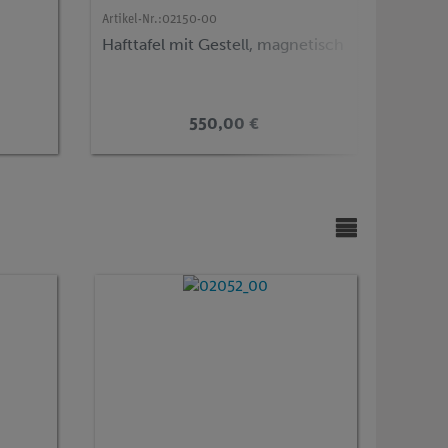
Artikel-Nr.:
02150-00
Artikel-N
Hafttafel mit Gestell, magnetisch
Labor
mm
550,00 €