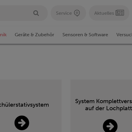
Service
Aktuelles
nik
Geräte & Zubehör
Sensoren & Software
Versuc
System Komplettver
chülerstativsystem
auf der Lochplat