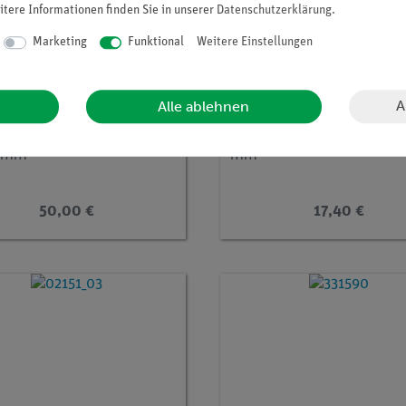
itere Informationen finden Sie in unserer
Daten­schutz­erklärung
.
Marketing
Funktional
Weitere Einstellungen
A
Alle ablehnen
r.:
37694-00
Artikel-Nr.:
37722-03
nstativ, 210 x 130 mm, h
Stativring, mit Muffe, d= 
0 mm
mm
50,00 €
17,40 €