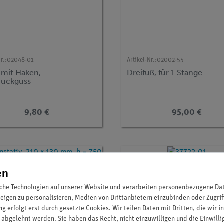
r.:
02048-01
Artikel-Nr.:
02002-55
 mit Haken,
Dreifuß, für 1 Stange
ruckguss
9,80 €
95,00 €
en
che Technologien auf unserer Website und verarbeiten personenbezogene Date
zeigen zu personalisieren, Medien von Drittanbietern einzubinden oder Zugrif
g erfolgt erst durch gesetzte Cookies. Wir teilen Daten mit Dritten, die wir 
 abgelehnt werden. Sie haben das Recht, nicht einzuwilligen und die Einwill