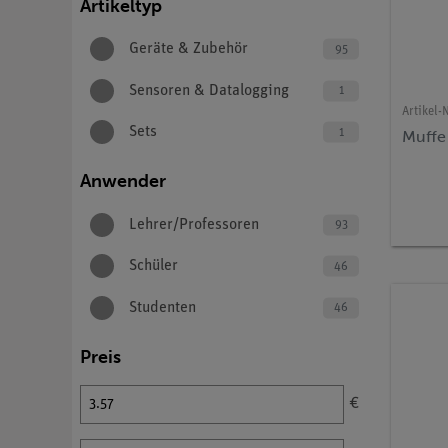
Artikeltyp
Geräte & Zubehör
95
Sensoren & Datalogging
1
Artikel-N
Sets
1
Muffe 
Anwender
Lehrer/Professoren
93
Schüler
46
Studenten
46
Preis
€