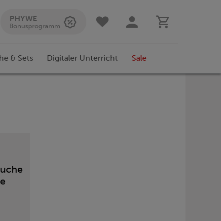
PHYWE
Bonusprogramm
he & Sets
Digitaler Unterricht
Sale
suche
te