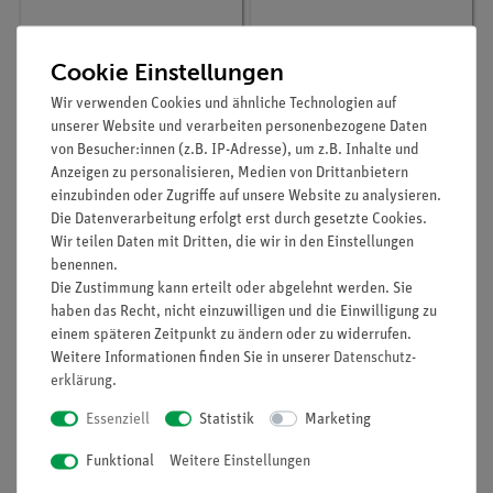
Cookie Einstellungen
Wir verwenden Cookies und ähnliche Technologien auf
unserer Website und verarbeiten personenbezogene Daten
von Besucher:innen (z.B. IP-Adresse), um z.B. Inhalte und
Anzeigen zu personalisieren, Medien von Drittanbietern
einzubinden oder Zugriffe auf unsere Website zu analysieren.
Die Datenverarbeitung erfolgt erst durch gesetzte Cookies.
Wir teilen Daten mit Dritten, die wir in den Einstellungen
benennen.
Artikel-Nr.:
47014-01
Artikel-Nr.:
47005-02
Die Zustimmung kann erteilt oder abgelehnt werden. Sie
Universalindikator,
Indikatorpapier, pH 1-
haben das Recht, nicht einzuwilligen und die Einwilligung zu
flüssig, pH 4 - 10, 100
14, Nachfüllpack, 3
einem späteren Zeitpunkt zu ändern oder zu widerrufen.
ml mit Farbskala
Rollen
Weitere Informationen finden Sie in unserer
Daten­schutz­
erklärung
.
38,00 €
20,00 €
Essenziell
Statistik
Marketing
Funktional
Weitere Einstellungen