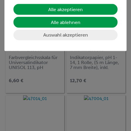
Alle akzeptieren
Alle ablehnen
Auswahl akzeptieren
Artikel-Nr.:
47014-00
Artikel-Nr.:
47004-02
Farbvergleichsskala für
Indikatorpapier, pH 1-
Universalindikator
14, 1 Rolle, (5 m Länge,
UNISOL 113, pH
7 mm Breite), inkl.
1,0...13,0
Farbskala
6,60 €
12,70 €