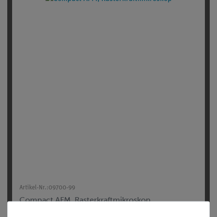
Artikel-Nr.:
09700-99
Compact AFM, Rasterkraftmikroskop