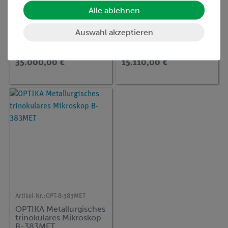
Alle ablehnen
Artikel-Nr.:
09700-99
Artikel-Nr.:
09600-99
Compact AFM,
Compact STM,
Rasterkraftmikroskop
Rastertunnelmikroskop
Auswahl akzeptieren
35.000,00 €
15.110,00 €
Artikel-Nr.:
OPT-B-383MET
OPTIKA Metallurgisches
trinokulares Mikroskop
B-383MET