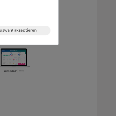
icht gemacht.
usch mit
 (verfügbar in
uswahl akzeptieren