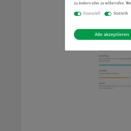
zu ändern oder zu widerrufen. We
Essenziell
Statistik
Lernfortschri
Leicht verständlich
Zugriffe auf Ihre Inha
Alle akzeptieren