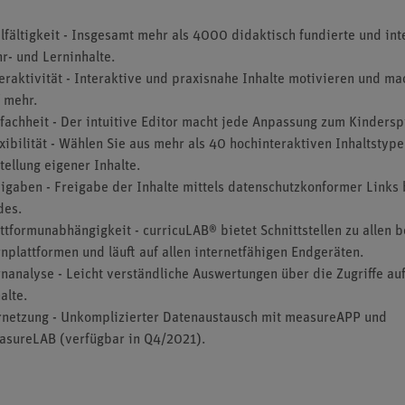
lfältigkeit - Insgesamt mehr als 4000 didaktisch fundierte und int
r- und Lerninhalte.
eraktivität - Interaktive und praxisnahe Inhalte motivieren und ma
 mehr.
fachheit - Der intuitive Editor macht jede Anpassung zum Kinderspi
xibilität - Wählen Sie aus mehr als 40 hochinteraktiven Inhaltstype
tellung eigener Inhalte.
igaben - Freigabe der Inhalte mittels datenschutzkonformer Links 
des.
ttformunabhängigkeit - curricuLAB® bietet Schnittstellen zu allen 
nplattformen und läuft auf allen internetfähigen Endgeräten.
nanalyse - Leicht verständliche Auswertungen über die Zugriffe auf
alte.
rnetzung - Unkomplizierter Datenaustausch mit measureAPP und
asureLAB (verfügbar in Q4/2021).