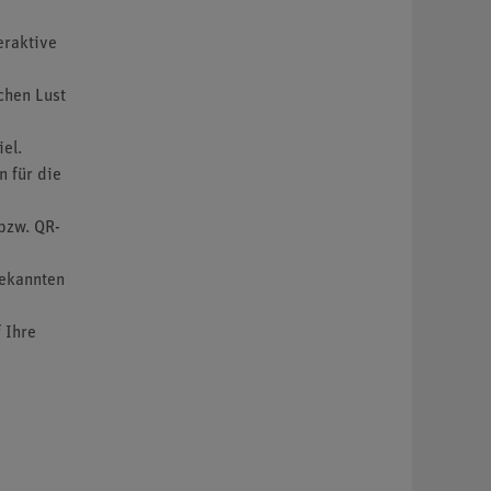
eraktive
chen Lust
el.
n für die
bzw. QR-
bekannten
 Ihre