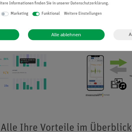
itere Informationen finden Sie in unserer
Daten­schutz­erklärung
.
Marketing
Funktional
Weitere Einstellungen
tte auf einem Blick.
Datenaustausch le
e Auswertungen über die
Unkomplizierter Datenausta
lte.
measureAPP und measureLAB
A
Alle ablehnen
Q4/2021).
Alle Ihre Vorteile im Überblick