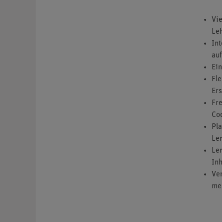
Vie
Leh
Int
auf
Ein
Fle
Ers
Fre
Co
Pla
Ler
Ler
Inh
Ve
me