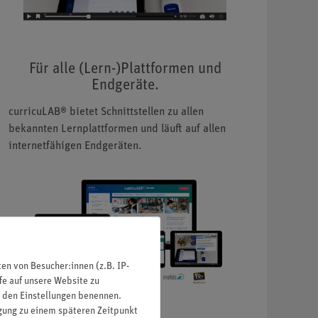
Für alle (Lern-)Plattformen und
Endgeräte.
curricuLAB® bietet Schnittstellen zu allen
bekannten Lernplattformen und läuft auf allen
internetfähigen Endgeräten.
n von Besucher:innen (z.B. IP-
fe auf unsere Website zu
in den Einstellungen benennen.
igung zu einem späteren Zeitpunkt