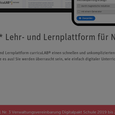
* Lehr- und Lernplattform für 
d Lernplattform curricuLAB® einen schnellen und unkomplizierten E
e es aus! Sie werden überrascht sein, wie einfach digitaler Unterric
 1 Nr. 3 Verwaltungsvereinbarung Digitalpakt Schule 2019 bis