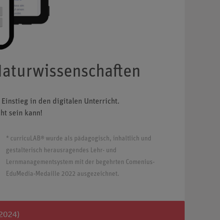
Naturwissenschaften
instieg in den digitalen Unterricht.
ht sein kann!
* curricuLAB® wurde als pädagogisch, inhaltlich und
gestalterisch herausragendes Lehr- und
Lernmanagementsystem mit der begehrten Comenius-
EduMedia-Medaille 2022 ausgezeichnet.
 2024)