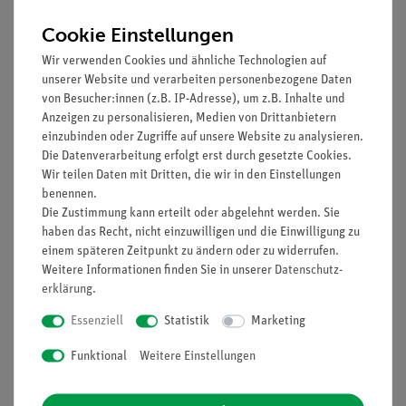
Cookie Einstellungen
Wir verwenden Cookies und ähnliche Technologien auf
unserer Website und verarbeiten personenbezogene Daten
von Besucher:innen (z.B. IP-Adresse), um z.B. Inhalte und
Anzeigen zu personalisieren, Medien von Drittanbietern
einzubinden oder Zugriffe auf unsere Website zu analysieren.
Die Datenverarbeitung erfolgt erst durch gesetzte Cookies.
Wir teilen Daten mit Dritten, die wir in den Einstellungen
Artikel-Nr.:
01500-01
Artikel-Nr.:
03429-01
benennen.
Handbuch
Anschlaghammer,
Die Zustimmung kann erteilt oder abgelehnt werden. Sie
Lehrerversuche Physik,
Aluminium
haben das Recht, nicht einzuwilligen und die Einwilligung zu
Sekundarstufe 1,
Mechanik, Akustik,
einem späteren Zeitpunkt zu ändern oder zu widerrufen.
Wärme, regenerative
Weitere Informationen finden Sie in unserer
Daten­schutz­
308,00 €
30,00 €
Energie, Elektrik, Optik,
erklärung
.
DEMO advanced Physik
Essenziell
Statistik
Marketing
Funktional
Weitere Einstellungen