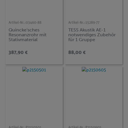
Artikel-Nr.:
03460-88
Artikel-Nr.:
15289-77
Quincke'sches
TESS Akustik AE-1
Resonanzrohr mit
notwendiges Zubehör
Stativmaterial
für 1 Gruppe
387,90 €
88,00 €
Artikel-Nr.:
P2150501
Artikel-Nr.:
P2150605