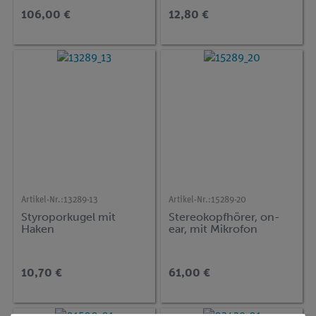
106,00 €
12,80 €
Artikel-Nr.:
13289-13
Artikel-Nr.:
15289-20
Styroporkugel mit
Stereokopfhörer, on-
Haken
ear, mit Mikrofon
10,70 €
61,00 €