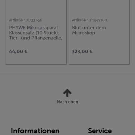
Artikel-Nr.:
87337-56
Artikel-Nr.:
P1449100
PHYWE Mikropräparat-
Blut unter dem
Klassensatz (10 Stück):
Mikroskop
Tier- und Pflanzenzelle,
im
Aufbewahrungskasten,
44,00 €
323,00 €
10 identische Präparate
Nach oben
Informationen
Service