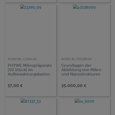
Artikel-Nr.:
13290-09
Artikel-Nr.:
P2538000
PHYWE Mikropräparate
Grundlagen der
(50 Stück) im
Abbildung von Mikro-
Aufbewahrungskasten
und Nanostrukturen
mit dem
Rasterkraftmikroskop
57,00 €
35.000,00 €
(AFM)