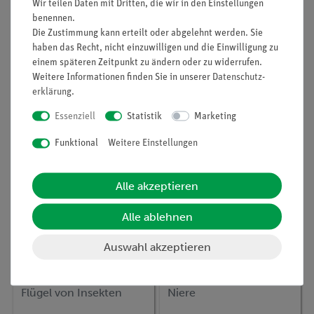
Wir teilen Daten mit Dritten, die wir in den Einstellungen
benennen.
Artikel-Nr.:
P1443701
Artikel-Nr.:
P1443901
Die Zustimmung kann erteilt oder abgelehnt werden. Sie
Planarien
Salinenkrebschen
haben das Recht, nicht einzuwilligen und die Einwilligung zu
einem späteren Zeitpunkt zu ändern oder zu widerrufen.
Weitere Informationen finden Sie in unserer
Daten­schutz­
335,90 €
449,00 €
erklärung
.
Essenziell
Statistik
Marketing
Funktional
Weitere Einstellungen
Alle akzeptieren
Alle ablehnen
Auswahl akzeptieren
Artikel-Nr.:
P1443501
Artikel-Nr.:
P1443201
Flügel von Insekten
Niere