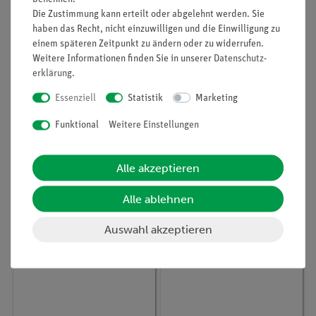
Die Zustimmung kann erteilt oder abgelehnt werden. Sie
haben das Recht, nicht einzuwilligen und die Einwilligung zu
einem späteren Zeitpunkt zu ändern oder zu widerrufen.
Weitere Informationen finden Sie in unserer
Daten­schutz­
erklärung
.
Artikel-Nr.:
43000-00
Artikel-Nr.:
44452-88
Essenziell
Statistik
Marketing
Zubehör- und
Zelle mit
Ersatzteil-Set
Wasserstoffelektrode
Funktional
Weitere Einstellungen
Glasmantel
Alle akzeptieren
329,30 €
294,70 €
Alle ablehnen
Auswahl akzeptieren