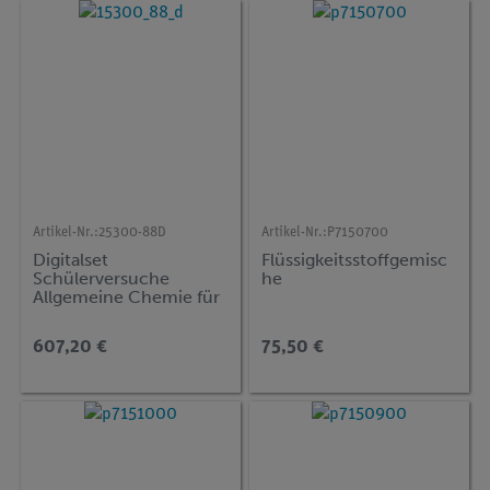
Artikel-Nr.:
25300-88D
Artikel-Nr.:
P7150700
Digitalset
Flüssigkeitsstoffgemisc
Schülerversuche
he
Allgemeine Chemie für
25 Versuche, TESS
advanced Chemie CH-
607,20 €
75,50 €
1