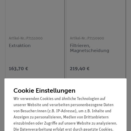
Artikel-Nr.:
P7151000
Artikel-Nr.:
P7150900
Extraktion
Filtrieren,
Magnetscheidung
163,70 €
219,40 €
Cookie Einstellungen
Wir verwenden Cookies und ähnliche Technologien auf
unserer Website und verarbeiten personenbezogene Daten
von Besucher:innen (z.B. IP-Adresse), um z.B. Inhalte und
Anzeigen zu personalisieren, Medien von Drittanbietern
einzubinden oder Zugriffe auf unsere Website zu analysieren.
Die Datenverarbeitung erfolgt erst durch gesetzte Cookies.