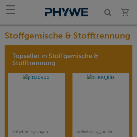
☰
Stoffgemische & Stofftrennung
Topseller in Stoffgemische &
Stofftrennung
Artikel-Nr.:
P3120400
Artikel-Nr.:
25300-88