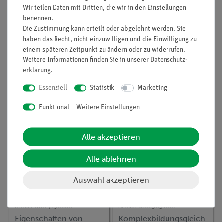
Wir teilen Daten mit Dritten, die wir in den Einstellungen
benennen.
Artikel-Nr.:
P7151100
Artikel-Nr.:
P7150800
Die Zustimmung kann erteilt oder abgelehnt werden. Sie
Chromatographie
Eindampfen
haben das Recht, nicht einzuwilligen und die Einwilligung zu
einem späteren Zeitpunkt zu ändern oder zu widerrufen.
Weitere Informationen finden Sie in unserer
Daten­schutz­
erklärung
.
95,00 €
178,50 €
Essenziell
Statistik
Marketing
Funktional
Weitere Einstellungen
Alle akzeptieren
Alle ablehnen
Auswahl akzeptieren
Artikel-Nr.:
P7150600
Artikel-Nr.:
P3031001
Eigenschaften von
Komplexbildungsgleich