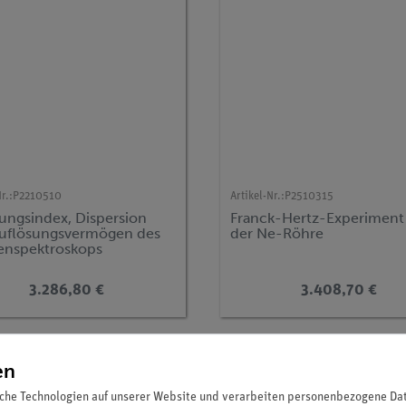
r.:
P2210510
Artikel-Nr.:
P2510315
ungsindex, Dispersion
Franck-Hertz-Experiment
uflösungsvermögen des
der Ne-Röhre
enspektroskops
3.286,80 €
3.408,70 €
en
che Technologien auf unserer Website und verarbeiten personenbezogene Date