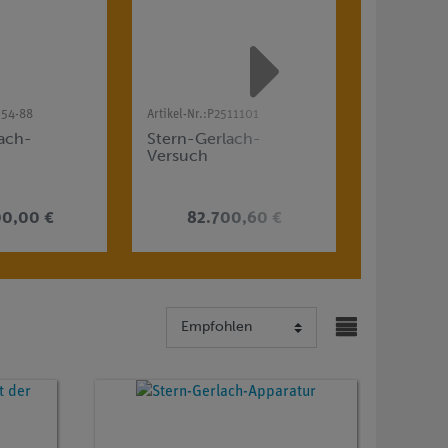
54-88
Artikel-Nr.:
P2511101
Artikel-Nr.:
P
ach-
Stern-Gerlach-
Brechung
Versuch
Dispersi
Auflösun
des
Prismens
00,00 €
82.700,60 €
3.2