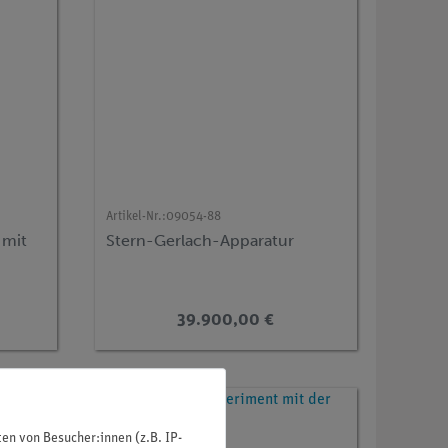
Artikel-Nr.:
09054-88
 mit
Stern-Gerlach-Apparatur
39.900,00 €
n von Besucher:innen (z.B. IP-