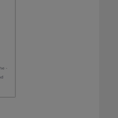
he -
nd
(7