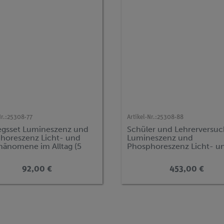
r.:
25308-77
Artikel-Nr.:
25308-88
iegsset Lumineszenz und
Schüler und Lehrerversuc
horeszenz Licht- und
Lumineszenz und
hänomene im Alltag (5
Phosphoreszenz Licht- u
che)
Farbphänomene im Alltag 
Versuche)
92,00 €
453,00 €