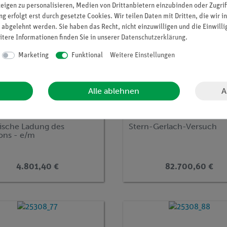
zeigen zu personalisieren, Medien von Drittanbietern einzubinden oder Zugrif
g erfolgt erst durch gesetzte Cookies. Wir teilen Daten mit Dritten, die wir 
 abgelehnt werden. Sie haben das Recht, nicht einzuwilligen und die Einwill
itere Informationen finden Sie in unserer
Daten­schutz­erklärung
.
Marketing
Funktional
Weitere Einstellungen
A
Alle ablehnen
r.:
P2510200
Artikel-Nr.:
P2511101
fische Ladung des
Stern-Gerlach-Versuch
rons - e/m
4.801,40 €
82.700,60 €