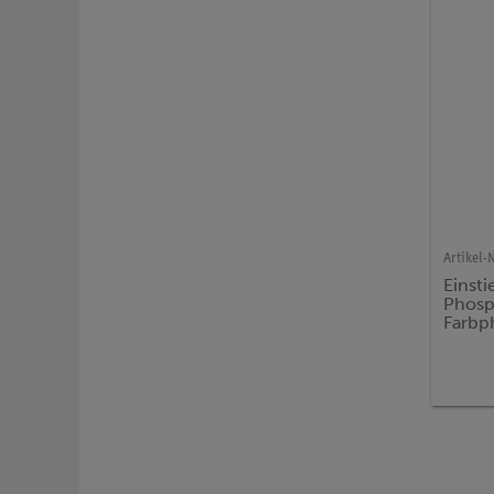
Artikel-N
Einst
Phosp
Farbp
Versu