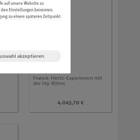
fe auf unsere Website zu
in den Einstellungen benennen.
igung zu einem späteren Zeitpunkt
uswahl akzeptieren
Artikel-Nr.:
P2510311
Franck-Hertz-Experiment mit
der Hg-Röhre
4.043,70 €