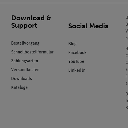
Download &
U
Support
Social Media
B
V
n
Bestellvorgang
Blog
H
Schnellbestellformular
Facebook
C
Zahlungsarten
YouTube
C
a
Versandkosten
LinkedIn
F
Downloads
a
Kataloge
D
i
B