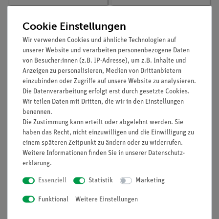
Cookie Einstellungen
Wir verwenden Cookies und ähnliche Technologien auf
unserer Website und verarbeiten personenbezogene Daten
von Besucher:innen (z.B. IP-Adresse), um z.B. Inhalte und
Anzeigen zu personalisieren, Medien von Drittanbietern
einzubinden oder Zugriffe auf unsere Website zu analysieren.
Die Datenverarbeitung erfolgt erst durch gesetzte Cookies.
Wir teilen Daten mit Dritten, die wir in den Einstellungen
benennen.
Artikel-Nr.:
14856-00
Artikel-Nr.:
14815-00
Die Zustimmung kann erteilt oder abgelehnt werden. Sie
PHYWE CubiCode
PHYWE CubiCode
Aktor MP3-Player
Sensor Licht
haben das Recht, nicht einzuwilligen und die Einwilligung zu
einem späteren Zeitpunkt zu ändern oder zu widerrufen.
Weitere Informationen finden Sie in unserer
Daten­schutz­
35,00 €
20,00 €
erklärung
.
Essenziell
Statistik
Marketing
Funktional
Weitere Einstellungen