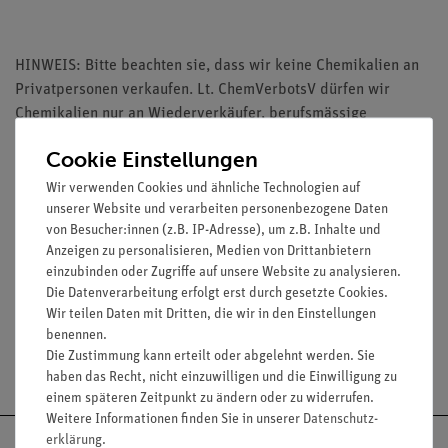
HINWEIS: Bitte beachten sie, dass wir keine Chemikalien an
Privatpersonen verkaufen. Lt. ChemVerbotsV dürfen wir
Chemikalien nur an Wiederverkäufer, berufsmässige
Verwender und öffentliche Forschungs-, Untersuchungs und
Cookie Einstellungen
Lehranstalten abgeben.
Wir verwenden Cookies und ähnliche Technologien auf
unserer Website und verarbeiten personenbezogene Daten
von Besucher:innen (z.B. IP-Adresse), um z.B. Inhalte und
Anzeigen zu personalisieren, Medien von Drittanbietern
einzubinden oder Zugriffe auf unsere Website zu analysieren.
Media / Downloads
Die Datenverarbeitung erfolgt erst durch gesetzte Cookies.
Wir teilen Daten mit Dritten, die wir in den Einstellungen
benennen.
Die Zustimmung kann erteilt oder abgelehnt werden. Sie
Versandkostenfrei ab 300,- €
haben das Recht, nicht einzuwilligen und die Einwilligung zu
einem späteren Zeitpunkt zu ändern oder zu widerrufen.
Weitere Informationen finden Sie in unserer
Daten­schutz­
erklärung
.