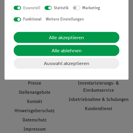
Essenziell
Statistik
Marketing
Nach oben
Funktional
Weitere Einstellungen
Alle akzeptieren
Informationen
Service
Alle ablehnen
Auswahl akzeptieren
Unternehmen
Übersicht Service
Projekte und Lösungen
Beratung & Showroom
Presse
Inventarisierungs- &
Einräumservice
Stellenangebote
Inbetriebnahme & Schulungen
Kontakt
Kundendienst
Hinweisgeberschutz
Datenschutz
Impressum