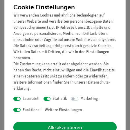
Cookie Einstellungen
Wir verwenden Cookies und ähnliche Technologien auf
unserer Website und verarbeiten personenbezogene Daten
➔ Produktberatung und Hotline
von Besucher:innen (z.B. IP-Adresse), um z.B. Inhalte und
Anzeigen zu personalisieren, Medien von Drittanbietern
einzubinden oder Zugriffe auf unsere Website zu analysieren.
Die Datenverarbeitung erfolgt erst durch gesetzte Cookies.
Wir teilen Daten mit Dritten, die wir in den Einstellungen
benennen.
Die Zustimmung kann erteilt oder abgelehnt werden. Sie
Sie haben einen Defekt an einem Gerät?
haben das Recht, nicht einzuwilligen und die Einwilligung zu
einem späteren Zeitpunkt zu ändern oder zu widerrufen.
Weitere Informationen finden Sie in unserer
Daten­schutz­
erklärung
.
Essenziell
Statistik
Marketing
Funktional
Weitere Einstellungen
Alle akzeptieren