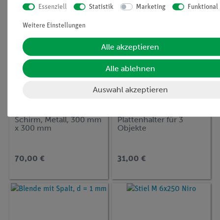
Essenziell
Statistik
Marketing
Funktional
Weitere Einstellungen
Alle akzeptieren
Alle ablehnen
Auswahl akzeptieren
Artikel-Nr.:
08062-00
Artikel-Nr.:
09830-00
Schirm, Metall, 300 mm
Plattenhalter für 3
x 300 mm
Objekte
70,00 €
31,00 €