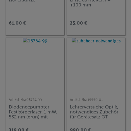
+100 mm
61,00 €
25,00 €
Artikel-Nr.:
08764-99
Artikel-Nr.:
15550-01
Diodengepumpter
Lehrerversuche Optik,
Festkörperlaser, 1 mW,
notwendiges Zubehör
532 nm (grün) mit
für Gerätesatz OT
kurzem Stiel, l = 75 mm
319,00 €
990,00 €