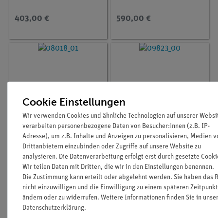
403,00 €
590,00 €
Cookie Einstellungen
Wir verwenden Cookies und ähnliche Technologien auf unserer Websi
verarbeiten personenbezogene Daten von Besucher:innen (z.B. IP-
Adresse), um z.B. Inhalte und Anzeigen zu personalisieren, Medien v
Drittanbietern einzubinden oder Zugriffe auf unsere Website zu
Artikel-Nr.:
08024-01
Artikel-Nr.:
09823-00
analysieren. Die Datenverarbeitung erfolgt erst durch gesetzte Cooki
Linse in Fassung, f =
Fassung mit Skale auf
+200 mm
Reiter
Wir teilen Daten mit Dritten, die wir in den Einstellungen benennen.
Die Zustimmung kann erteilt oder abgelehnt werden. Sie haben das R
nicht einzuwilligen und die Einwilligung zu einem späteren Zeitpunkt
90,00 €
17,00 €
ändern oder zu widerrufen. Weitere Informationen finden Sie in unse
Daten­schutz­erklärung
.