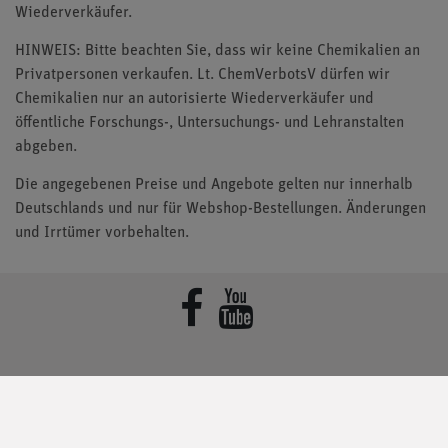
Wiederverkäufer.
HINWEIS: Bitte beachten Sie, dass wir keine Chemikalien an
Privatpersonen verkaufen. Lt. ChemVerbotsV dürfen wir
Chemikalien nur an autorisierte Wiederverkäufer und
öffentliche Forschungs-, Untersuchungs- und Lehranstalten
abgeben.
Die angegebenen Preise und Angebote gelten nur innerhalb
Deutschlands und nur für Webshop-Bestellungen. Änderungen
und Irrtümer vorbehalten.