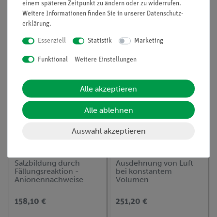
der
einem späteren Zeitpunkt zu ändern oder zu widerrufen.
Siedepunktserhöhung
Weitere Informationen finden Sie in unserer
Daten­schutz­
(Ebullioskopie)
1.905,00 €
65,00 €
erklärung
.
Essenziell
Statistik
Marketing
Funktional
Weitere Einstellungen
Alle akzeptieren
Alle ablehnen
Auswahl akzeptieren
Artikel-Nr.:
P7159700
Artikel-Nr.:
P1042800
Salzbildung durch
Ausdehnung von Luft
Fällungsreaktion -
bei konstantem
Anionennachweise
Volumen
Chlorid und Sulfat
158,10 €
251,20 €