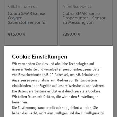
Artikel-Nr.:
12933-01
Artikel-Nr.:
12923-00
Cobra SMARTsense
Cobra SMARTsense
Oxygen -
Dropcounter - Sensor
Sauerstoffsensor für
zu Messung von
wässrige Lösungen und
Tropfen und pH bei
Luft, 0 ... 20 mg/l
Titration 0 ... ∞ / 0 ... 14
415,00 €
239,00 €
(Bluetooth + USB)
(Bluetooth + USB)
Cookie Einstellungen
Wir verwenden Cookies und ähnliche Technologien auf
unserer Website und verarbeiten personenbezogene Daten
von Besucher:innen (z.B. IP-Adresse), um z.B. Inhalte und
Anzeigen zu personalisieren, Medien von Drittanbietern
einzubinden oder Zugriffe auf unsere Website zu analysieren.
Die Datenverarbeitung erfolgt erst durch gesetzte Cookies.
Wir teilen Daten mit Dritten, die wir in den Einstellungen
benennen.
Artikel-Nr.:
P3021900
Artikel-Nr.:
32178-00
Die Zustimmung kann erteilt oder abgelehnt werden. Sie
Bestimmung molarer
Butanbrenner Labogaz
Massen durch Messung
206
haben das Recht, nicht einzuwilligen und die Einwilligung zu