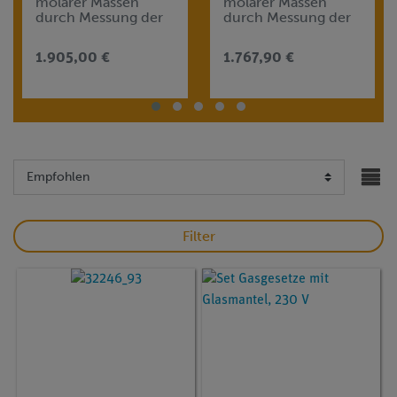
molarer Massen
molarer Massen
durch Messung der
durch Messung der
Siedepunktserhöhu
Gefrierpunktserniedr
ng (Ebullioskopie)
igung (Kryoskopie)
1.905,00 €
1.767,90 €
Filter