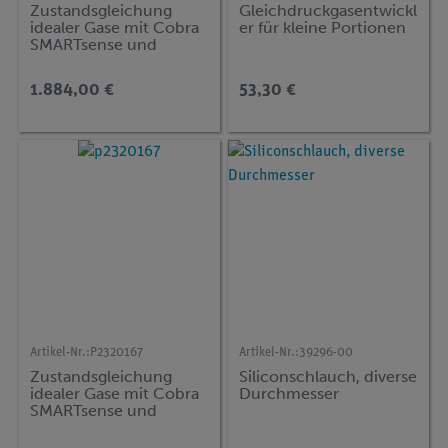
Zustandsgleichung
Gleichdruckgasentwickl
idealer Gase mit Cobra
er für kleine Portionen
SMARTsense und
measureAPP (Gesetz
von Boyle-Mariotte,
1.884,00 €
53,30 €
Gay-Lussac, Amontons)
Artikel-Nr.:
P2320167
Artikel-Nr.:
39296-00
Zustandsgleichung
Siliconschlauch, diverse
idealer Gase mit Cobra
Durchmesser
SMARTsense und
measureLAB
(Gasgesetze: Gay-