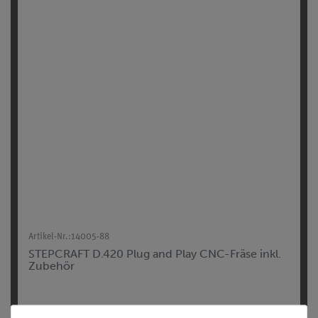
Artikel-Nr.:
14005-88
STEPCRAFT D.420 Plug and Play CNC-Fräse inkl.
Zubehör
3.091,90 €