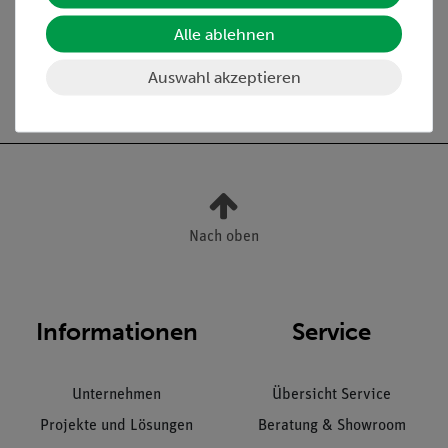
und maschinell CNC-
and Play CNC-Fräse
Fräsen im Unterricht
inkl. Zubehör
Alle ablehnen
lehren
1.750,00 €
3.091,90 €
Auswahl akzeptieren
Nach oben
Informationen
Service
Unternehmen
Übersicht Service
Projekte und Lösungen
Beratung & Showroom