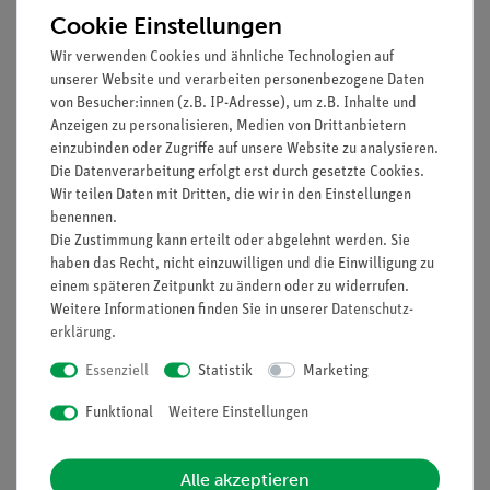
Cookie Einstellungen
Wir verwenden Cookies und ähnliche Technologien auf
unserer Website und verarbeiten personenbezogene Daten
von Besucher:innen (z.B. IP-Adresse), um z.B. Inhalte und
Anzeigen zu personalisieren, Medien von Drittanbietern
einzubinden oder Zugriffe auf unsere Website zu analysieren.
Die Datenverarbeitung erfolgt erst durch gesetzte Cookies.
Filter
Wir teilen Daten mit Dritten, die wir in den Einstellungen
benennen.
Die Zustimmung kann erteilt oder abgelehnt werden. Sie
haben das Recht, nicht einzuwilligen und die Einwilligung zu
einem späteren Zeitpunkt zu ändern oder zu widerrufen.
Weitere Informationen finden Sie in unserer
Daten­schutz­
erklärung
.
Essenziell
Statistik
Marketing
Funktional
Weitere Einstellungen
Artikel-Nr.:
14000-99
Artikel-Nr.:
14005-88
CNC-Trainer - Virtuell
STEPCRAFT D.420 Plug
Alle akzeptieren