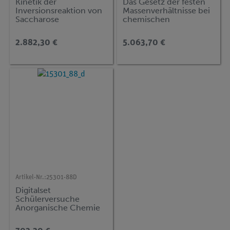
Kinetik der
Das Gesetz der festen
Inversionsreaktion von
Massenverhältnisse bei
Saccharose
chemischen
Reaktionen -
quantitative
2.882,30 €
5.063,70 €
Untersuchungen zu
Oxiden und Sulfiden
Artikel-Nr.:
25301-88D
Digitalset
Schülerversuche
Anorganische Chemie
für 35 Versuche, TESS
advanced Chemie CH-