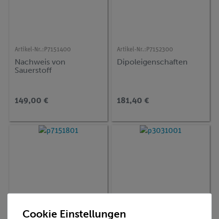
Artikel-Nr.:
P7151400
Artikel-Nr.:
P7152300
Nachweis von
Dipoleigenschaften
Sauerstoff
149,00 €
181,40 €
Cookie Einstellungen