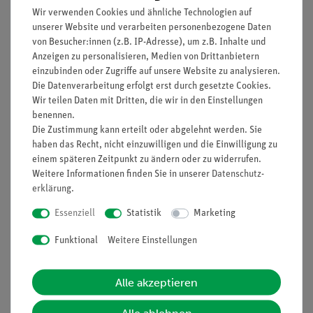
Wir verwenden Cookies und ähnliche Technologien auf
Artikel-Nr.:
P7151801
Artikel-Nr.:
P3031001
unserer Website und verarbeiten personenbezogene Daten
Lösungsvorgang von
Komplexbildungsgleich
Feststoffen
gewicht /
von Besucher:innen (z.B. IP-Adresse), um z.B. Inhalte und
Gleichgewichtskonstan
Anzeigen zu personalisieren, Medien von Drittanbietern
te
einzubinden oder Zugriffe auf unsere Website zu analysieren.
Die Datenverarbeitung erfolgt erst durch gesetzte Cookies.
143,70 €
610,90 €
Wir teilen Daten mit Dritten, die wir in den Einstellungen
benennen.
Die Zustimmung kann erteilt oder abgelehnt werden. Sie
haben das Recht, nicht einzuwilligen und die Einwilligung zu
einem späteren Zeitpunkt zu ändern oder zu widerrufen.
Weitere Informationen finden Sie in unserer
Daten­schutz­
erklärung
.
Essenziell
Statistik
Marketing
Funktional
Weitere Einstellungen
Artikel-Nr.:
P1135700
Artikel-Nr.:
P1309462
Alle akzeptieren
Osmose - Abhängigkeit
Bestimmung der
des osmotischen
molaren Massen von
Drucks von der
Metallen