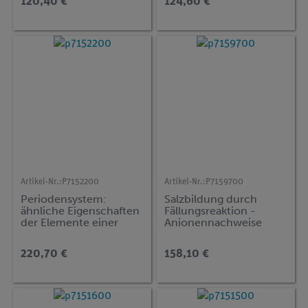
120,40 €
124,60 €
Artikel-Nr.:
P7152200
Artikel-Nr.:
P7159700
Periodensystem:
Salzbildung durch
ähnliche Eigenschaften
Fällungsreaktion -
der Elemente einer
Anionennachweise
Hauptgruppe am
Chlorid und Sulfat
Beispiel von Gruppe 2
220,70 €
158,10 €