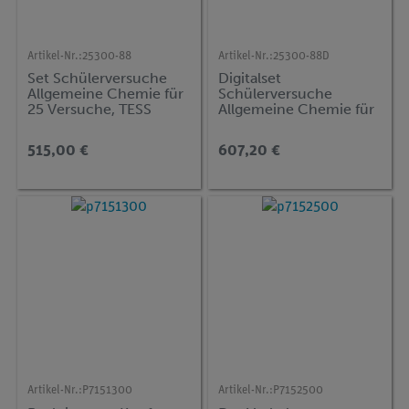
Artikel-Nr.:
25300-88
Artikel-Nr.:
25300-88D
Set Schülerversuche
Digitalset
Allgemeine Chemie für
Schülerversuche
25 Versuche, TESS
Allgemeine Chemie für
advanced Chemie CH-
25 Versuche, TESS
1
advanced Chemie CH-
515,00 €
607,20 €
1
Artikel-Nr.:
P7151300
Artikel-Nr.:
P7152500