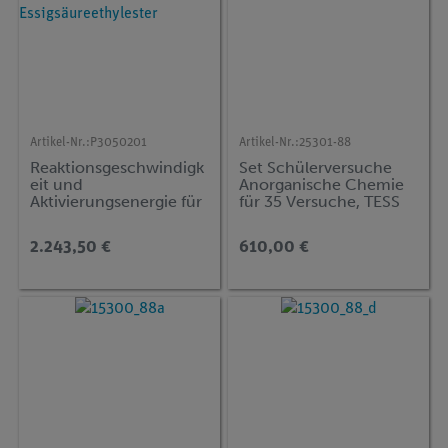
Artikel-Nr.:
P3050201
Artikel-Nr.:
25301-88
Reaktionsgeschwindigk
Set Schülerversuche
eit und
Anorganische Chemie
Aktivierungsenergie für
für 35 Versuche, TESS
die saure Hydrolyse von
advanced Chemie CH-
Essigsäureethylester
2
2.243,50 €
610,00 €