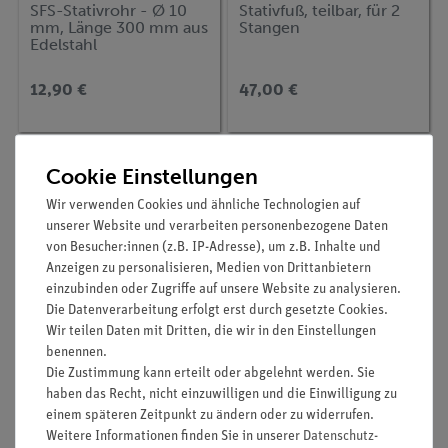
SFS-Stativrohr - Ø 10
Stativfuß, teilbar, für 2
mm, Länge 300 mm aus
Stangen
Edelstahl
12,90 €
47,00 €
Cookie Einstellungen
Wir verwenden Cookies und ähnliche Technologien auf
unserer Website und verarbeiten personenbezogene Daten
von Besucher:innen (z.B. IP-Adresse), um z.B. Inhalte und
Anzeigen zu personalisieren, Medien von Drittanbietern
einzubinden oder Zugriffe auf unsere Website zu analysieren.
Die Datenverarbeitung erfolgt erst durch gesetzte Cookies.
Wir teilen Daten mit Dritten, die wir in den Einstellungen
benennen.
Artikel-Nr.:
02043-00
Artikel-Nr.:
37740-00
Die Zustimmung kann erteilt oder abgelehnt werden. Sie
Doppelmuffe, für
SFS-Universalmuffe
Kreuz- oder T-
haben das Recht, nicht einzuwilligen und die Einwilligung zu
Spannung
einem späteren Zeitpunkt zu ändern oder zu widerrufen.
Weitere Informationen finden Sie in unserer
Daten­schutz­