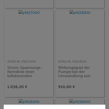
Artikel-Nr.:
P9517000
Artikel-Nr.:
P9518300
Strom-Spannungs-
Wirkungsgrad der
Kennlinie einer
Pumpe bei der
luftatmenden
Umwandlung von
Brennstoffzelle
elektrischerEnergie in
potentielle Energie
1.036,20 €
910,60 €