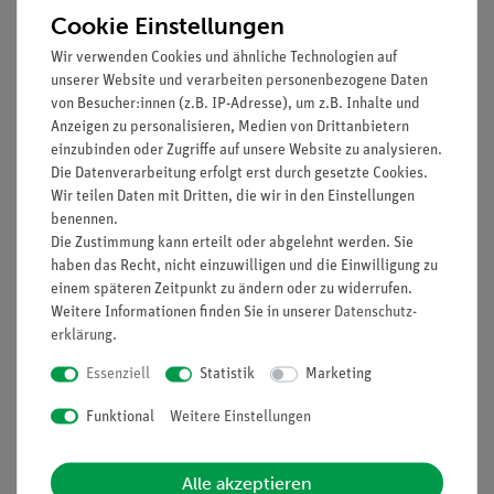
Cookie Einstellungen
Wir verwenden Cookies und ähnliche Technologien auf
unserer Website und verarbeiten personenbezogene Daten
von Besucher:innen (z.B. IP-Adresse), um z.B. Inhalte und
Anzeigen zu personalisieren, Medien von Drittanbietern
einzubinden oder Zugriffe auf unsere Website zu analysieren.
Die Datenverarbeitung erfolgt erst durch gesetzte Cookies.
Artikel-Nr.:
P9516100
Artikel-Nr.:
P9516600
Wir teilen Daten mit Dritten, die wir in den Einstellungen
Erzeugen von
Faradayscher und
benennen.
Wasserstoff und
energetischer
Die Zustimmung kann erteilt oder abgelehnt werden. Sie
Sauerstoff mit einem
Wirkungsgrad eines
haben das Recht, nicht einzuwilligen und die Einwilligung zu
PEM Elektrolyseur
PEM Elektrolyseurs
einem späteren Zeitpunkt zu ändern oder zu widerrufen.
640,80 €
714,30 €
Weitere Informationen finden Sie in unserer
Daten­schutz­
erklärung
.
Essenziell
Statistik
Marketing
Funktional
Weitere Einstellungen
Alle akzeptieren