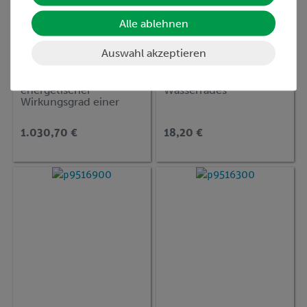
Alle ablehnen
Auswahl akzeptieren
Artikel-Nr.:
P9516800
Artikel-Nr.:
P9510500
Faradayscher und
Antrieb eines
energetischer
Wasserrades
Wirkungsgrad einer
PEM Brennstoffzelle
1.030,70 €
18,20 €