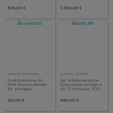
advanced Physik EN-
advanced Physik ENT-
SW
BS
670,00 €
1.700,00 €
Artikel-Nr.:
SP-0674601
Artikel-Nr.:
25287-88
Ersatzmembran für
Set Schülerversuche
PEM-Brennstoffzelle-
Erneuerbare Energie 1
Kit, zerlegbar
für 17 Versuche, TESS
advanced Physik EN-BS
121,00 €
690,00 €