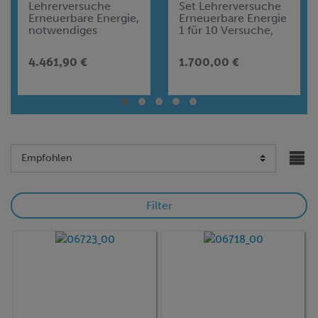
Lehrerversuche
Set Lehrerversuche
Erneuerbare Energie,
Erneuerbare Energie
notwendiges
1 für 10 Versuche,
Zubehör für Basis-
DEMO advanced
Gerätesatz ENT-BS
Physik ENT-BS
4.461,90 €
1.700,00 €
Filter